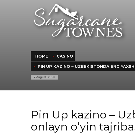
HOME
CASINO
PIN UP KAZINO – UZBEKISTONDA ENG YAXSHI
7 August, 2026
Pin Up kazino – Uz
onlayn o’yin tajriba