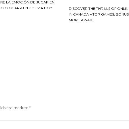
RE LA EMOCIÓN DE JUGAR EN
NO.COM APP EN BOLIVIA HOY
DISCOVER THE THRILLS OF ONLIN
IN CANADA – TOP GAMES, BONUS
MORE AWAIT!
elds are marked
*