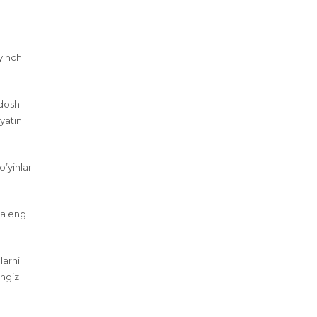
yinchi
rdosh
yatini
o’yinlar
ga eng
larni
ingiz