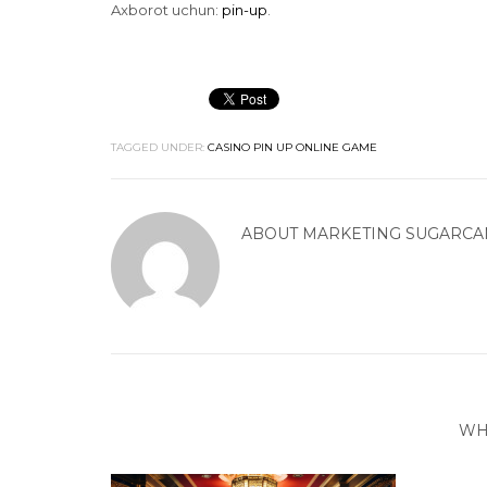
Axborot uchun:
pin-up
.
TAGGED UNDER:
CASINO PIN UP ONLINE GAME
ABOUT
MARKETING SUGARCA
WH