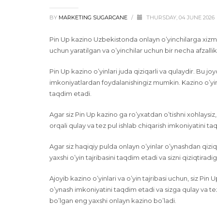
BY
MARKETING SUGARCANE
/
THURSDAY, 04 JUNE 2026
Pin Up kazino Uzbekistonda onlayn o’yinchilarga xizma
uchun yaratilgan va o’yinchilar uchun bir necha afzallik
Pin Up kazino o’yinlari juda qiziqarli va qulaydir. Bu j
imkoniyatlardan foydalanishingiz mumkin. Kazino o’yin
taqdim etadi.
Agar siz Pin Up kazino ga ro’yxatdan o’tishni xohlaysiz,
orqali qulay va tez pul ishlab chiqarish imkoniyatini ta
Agar siz haqiqiy pulda onlayn o’yinlar o’ynashdan qiziq
yaxshi o’yin tajribasini taqdim etadi va sizni qiziqtirad
Ajoyib kazino o’yinlari va o’yin tajribasi uchun, siz P
o’ynash imkoniyatini taqdim etadi va sizga qulay va tez
bo’lgan eng yaxshi onlayn kazino bo’ladi.