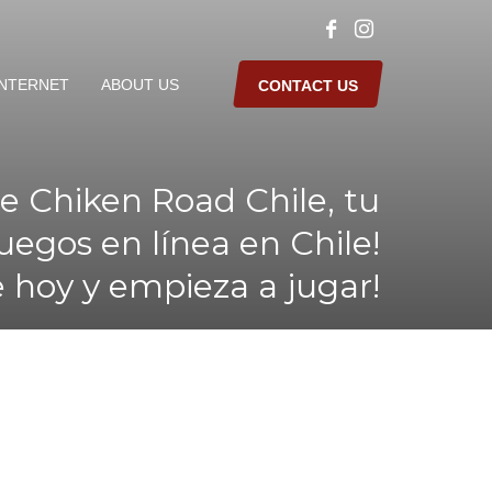
INTERNET
ABOUT US
CONTACT US
e Chiken Road Chile, tu
uegos en línea en Chile!
e hoy y empieza a jugar!