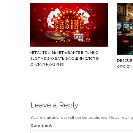
ИГРАЙТЕ И ВЫИГРЫВАЙТЕ В PLINKO
SLOT AZ: ЗАХВАТЫВАЮЩИЙ СЛОТ В
DESCUB
ОНЛАЙН-КАЗИНО
OPCIÓN 
Leave a Reply
Your email address will not be published.
Required fi
Comment