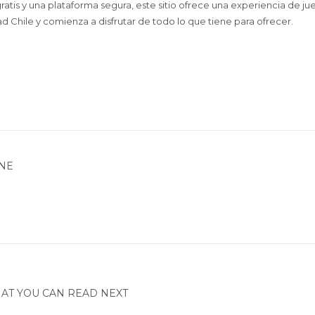
tis y una plataforma segura, este sitio ofrece una experiencia de j
d Chile y comienza a disfrutar de todo lo que tiene para ofrecer.
NE
AT YOU CAN READ NEXT