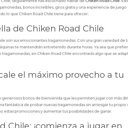
en Chile, seguramente has escuchado hablar de
Chiken Road Chile
. Est
amonedas, bonos increíbles, giros gratis y una experiencia de juego
 todo lo que Chiken Road Chile tiene para ofrecer.
lla de Chiken Road Chile
Chile son sus emocionantes tragamonedas. Con una gran variedad de 
máquinas te mantendrán entretenido durante horas. Ya sea que prefier
o tragamonedas, en Chiken Road Chile encontrarás algo que se adapt
sácale el máximo provecho a tu
on generosos bonos de bienvenida que les permiten jugar con más di
rma fantástica de probar nuevas tragamonedas sin arriesgar tu propio 
o estas promociones y aumentar tus posibilidades de ganar.
d Chile: ¡comienza a jugar en