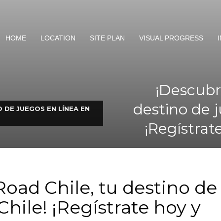
HOME
LOCATION
SITE PLAN
VISUAL PROGRESS
¡Descubr
destino de j
 DE JUEGOS EN LÍNEA EN
¡Regístrat
oad Chile, tu destino de
Chile! ¡Regístrate hoy y