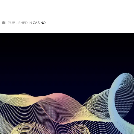
PUBLISHED IN
CASINO