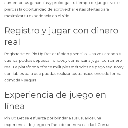
aumentar tus ganancias y prolongar tu tiempo de juego. No te
pierdas la oportunidad de aprovechar estas ofertas para
maximizar tu experiencia en el sitio.
Registro y jugar con dinero
real
Registrarte en Pin Up Bet es rápido y sencillo. Una vez creado tu
cuenta, podrás depositar fondos y comenzar a jugar con dinero
real. La plataforma ofrece múltiples métodos de pago seguros y
confiables para que puedas realizar tus transacciones de forma
cómoda y segura.
Experiencia de juego en
línea
Pin Up Bet se esfuerza por brindar a sus usuarios una
experiencia de juego en línea de primera calidad. Con un