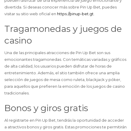
pueden disfrutar de una experiencia de juego emocionante y
divertida. Si deseas conocer más sobre Pin Up Bet, puedes
visitar su sitio web oficial en
https://pinup-bet.gt
.
Tragamonedas y juegos de
casino
Una de las principales atracciones de Pin Up Bet son sus
emocionantes tragamonedas. Con temáticas variadas y gráficos
de alta calidad, los usuarios pueden disfrutar de horas de
entretenimiento. Además, el sitio también ofrece una amplia
selección de juegos de mesa como ruleta, blackjack y póker,
para aquellos que prefieren la emoción de los juegos de casino
tradicionales.
Bonos y giros gratis
Al registrarte en Pin Up Bet, tendrás la oportunidad de acceder
a atractivos bonos y giros gratis. Estas promociones te permitirán