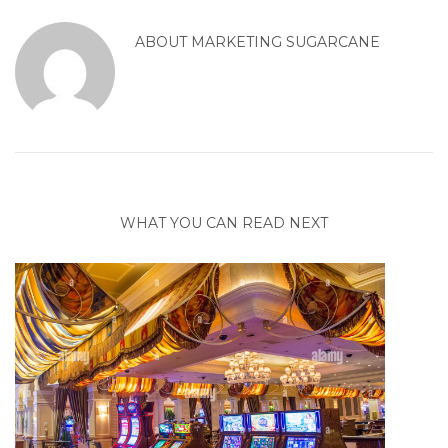
ABOUT
MARKETING SUGARCANE
WHAT YOU CAN READ NEXT