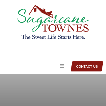
CONTACT US