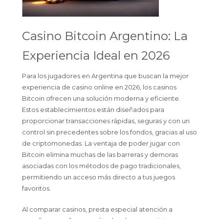
Casino Bitcoin Argentino: La
Experiencia Ideal en 2026
Para los jugadores en Argentina que buscan la mejor
experiencia de casino online en 2026, los casinos
Bitcoin ofrecen una solución moderna y eficiente.
Estos establecimientos están diseñados para
proporcionar transacciones rápidas, seguras y con un
control sin precedentes sobre los fondos, gracias al uso
de criptomonedas. La ventaja de poder jugar con
Bitcoin elimina muchas de las barreras y demoras
asociadas con los métodos de pago tradicionales,
permitiendo un acceso más directo a tus juegos
favoritos.
Al comparar casinos, presta especial atención a