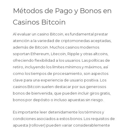
Métodos de Pago y Bonos en
Casinos Bitcoin
Al evaluar un casino Bitcoin, es fundamental prestar
atención a la variedad de criptomonedas aceptadas,
además de Bitcoin. Muchos casinos modernos
soportan Ethereum, Litecoin, Ripple y otras altcoins,
ofreciendo flexibilidad a los usuarios. Las políticas de
retiro, incluyendo los límites mínimos y máximos, así
como los tiempos de procesamiento, son aspectos
clave para una experiencia de usuario positiva. Los
casinos Bitcoin suelen destacar por sus generosos
bonos de bienvenida, que pueden incluir giros gratis,
bonos por depósito o incluso apuestas sin riesgo.
Es importante leer detenidamente los términos y
condiciones asociados a estos bonos. Los requisitos de
apuesta (rollover) pueden variar considerablemente