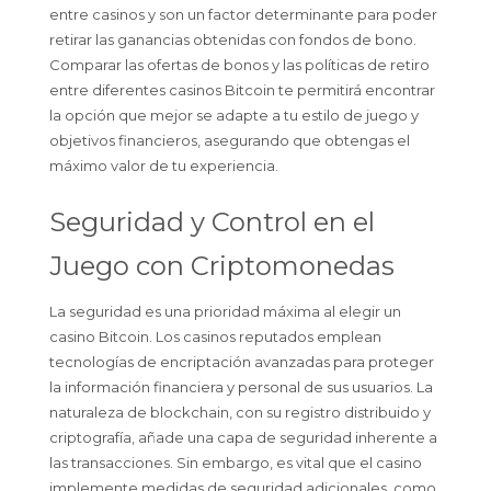
entre casinos y son un factor determinante para poder
retirar las ganancias obtenidas con fondos de bono.
Comparar las ofertas de bonos y las políticas de retiro
entre diferentes casinos Bitcoin te permitirá encontrar
la opción que mejor se adapte a tu estilo de juego y
objetivos financieros, asegurando que obtengas el
máximo valor de tu experiencia.
Seguridad y Control en el
Juego con Criptomonedas
La seguridad es una prioridad máxima al elegir un
casino Bitcoin. Los casinos reputados emplean
tecnologías de encriptación avanzadas para proteger
la información financiera y personal de sus usuarios. La
naturaleza de blockchain, con su registro distribuido y
criptografía, añade una capa de seguridad inherente a
las transacciones. Sin embargo, es vital que el casino
implemente medidas de seguridad adicionales, como