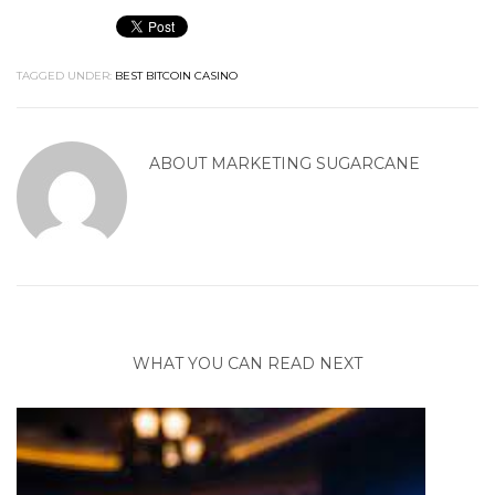
TAGGED UNDER:
BEST BITCOIN CASINO
ABOUT
MARKETING SUGARCANE
WHAT YOU CAN READ NEXT