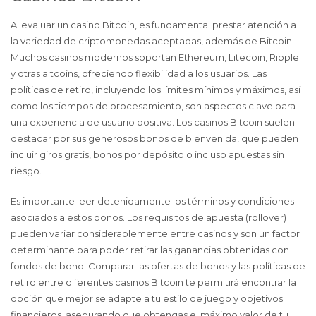
Al evaluar un casino Bitcoin, es fundamental prestar atención a
la variedad de criptomonedas aceptadas, además de Bitcoin.
Muchos casinos modernos soportan Ethereum, Litecoin, Ripple
y otras altcoins, ofreciendo flexibilidad a los usuarios. Las
políticas de retiro, incluyendo los límites mínimos y máximos, así
como los tiempos de procesamiento, son aspectos clave para
una experiencia de usuario positiva. Los casinos Bitcoin suelen
destacar por sus generosos bonos de bienvenida, que pueden
incluir giros gratis, bonos por depósito o incluso apuestas sin
riesgo.
Es importante leer detenidamente los términos y condiciones
asociados a estos bonos. Los requisitos de apuesta (rollover)
pueden variar considerablemente entre casinos y son un factor
determinante para poder retirar las ganancias obtenidas con
fondos de bono. Comparar las ofertas de bonos y las políticas de
retiro entre diferentes casinos Bitcoin te permitirá encontrar la
opción que mejor se adapte a tu estilo de juego y objetivos
financieros, asegurando que obtengas el máximo valor de tu