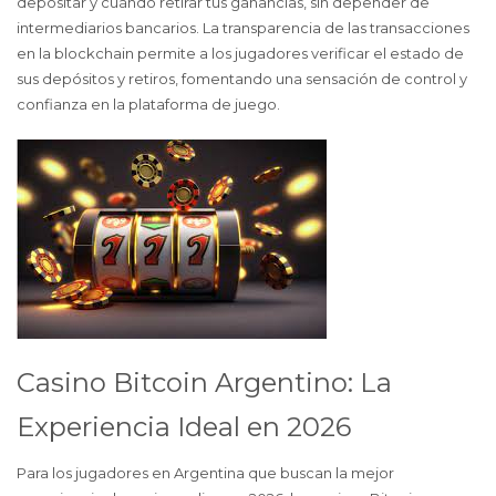
depositar y cuándo retirar tus ganancias, sin depender de
intermediarios bancarios. La transparencia de las transacciones
en la blockchain permite a los jugadores verificar el estado de
sus depósitos y retiros, fomentando una sensación de control y
confianza en la plataforma de juego.
Casino Bitcoin Argentino: La
Experiencia Ideal en 2026
Para los jugadores en Argentina que buscan la mejor