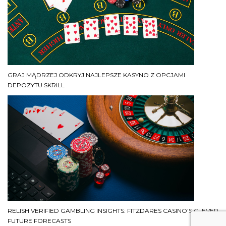
GRAJ MĄDRZEJ ODKRYJ NAJLEPSZE KASYNO Z OPCJAMI
DEPOZYTU SKRILL
RELISH VERIFIED GAMBLING INSIGHTS: FITZDARES CASINO’S CLEVER
FUTURE FORECASTS