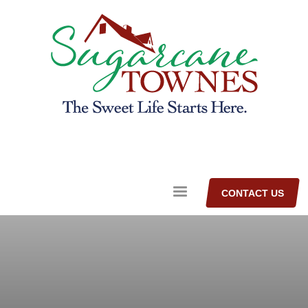
CONTACT US