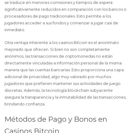
se traduce en menores comisiones y tiempos de espera
significativamente reducidos en comparación con los bancos o
procesadores de pago tradicionales. Esto permite a los
jugadores acceder a sus fondos y comenzar a jugar casi de
inmediato.
Otra ventaja inherente a los casinos Bitcoin es el anonimato
mejorado que ofrecen. Si bien no son completamente
anónimos, las transacciones de criptomonedas no están
directamente vinculadas a información personal de la misma
manera que las cuentas bancarias. Esto proporciona una capa
adicional de privacidad, algo muy valorado por muchos
jugadores que prefieren mantener sus actividades de juego
discretas. Además, la tecnología blockchain subyacente
asegura la transparencia y la inmutabilidad de las transacciones,
brindando confianza.
Métodos de Pago y Bonos en
Casinos Bitcoin