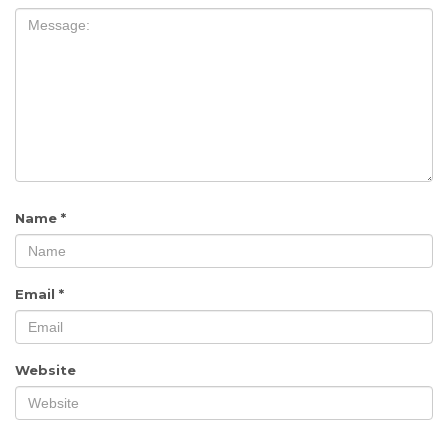
Name
*
Email
*
Website