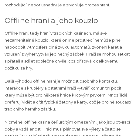
rozhodující, neboť usnadňuje a zrychluje proces hraní.
Offline hraní a jeho kouzlo
Offline hraní, tedy hraní v tradičních kasinech, má své
nezaměnitelné kouzlo, které online prostředí nemůže plně
napodobit. Atmosféra plná zvuku automatů, zvonění karet a
vzrušení z výher vytváří jedinečný zážitek. Hráči se mohou setkat
s přáteli a sdílet společné chvíle, což přispívá k celkovému
požitku ze hry.
Další výhodou offline hraní je možnost osobního kontaktu.
Interakce s krupiéry a ostatními hráči vytváří komunitní pocit,
který může být pro některé hráče klíčovým prvkem. Mnozí lidé
preferují vidět a cítit fyzické žetony a karty, což je pro ně součástí
tradičního herního zážitku.
Nicméně, offline kasina čelí určitým omezením, jako jsou otvírací
doby a vzdálenost. Hráči musí plánovat své výlety a často se
potýkají s vysokými náklady na dopravu a pobyt. I přesto, že