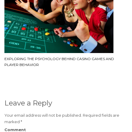
EXPLORING THE PSYCHOLOGY BEHIND CASINO GAMES AND
PLAYER BEHAVIOR
Leave a Reply
Your email address will not be published.
Required fields are
marked
*
Comment