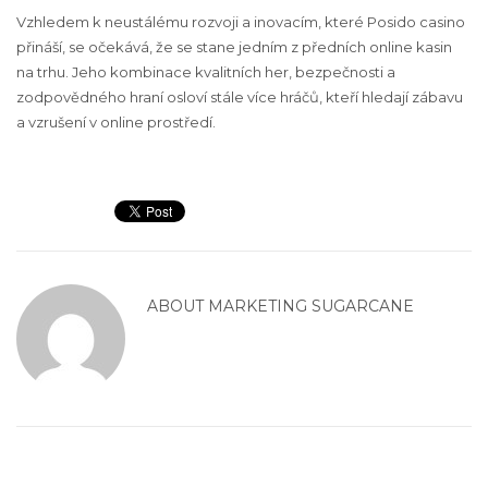
Vzhledem k neustálému rozvoji a inovacím, které Posido casino
přináší, se očekává, že se stane jedním z předních online kasin
na trhu. Jeho kombinace kvalitních her, bezpečnosti a
zodpovědného hraní osloví stále více hráčů, kteří hledají zábavu
a vzrušení v online prostředí.
ABOUT
MARKETING SUGARCANE