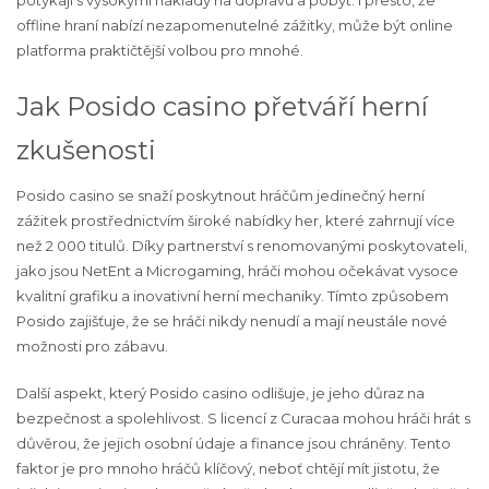
offline hraní nabízí nezapomenutelné zážitky, může být online
platforma praktičtější volbou pro mnohé.
Jak Posido casino přetváří herní
zkušenosti
Posido casino se snaží poskytnout hráčům jedinečný herní
zážitek prostřednictvím široké nabídky her, které zahrnují více
než 2 000 titulů. Díky partnerství s renomovanými poskytovateli,
jako jsou NetEnt a Microgaming, hráči mohou očekávat vysoce
kvalitní grafiku a inovativní herní mechaniky. Tímto způsobem
Posido zajišťuje, že se hráči nikdy nenudí a mají neustále nové
možnosti pro zábavu.
Další aspekt, který Posido casino odlišuje, je jeho důraz na
bezpečnost a spolehlivost. S licencí z Curacaa mohou hráči hrát s
důvěrou, že jejich osobní údaje a finance jsou chráněny. Tento
faktor je pro mnoho hráčů klíčový, neboť chtějí mít jistotu, že