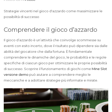
Strategie vincenti nel gioco d'azzardo come massimizzare le
possibilità di successo
Comprendere il gioco d’azzardo
Il gioco d’azzardo è un’attività che coinvolge scommesse su
eventi con esito incerto, dove il risultato può dipendere sia dalle
abilità del giocatore che dalla fortuna. È fondamentale
comprendere le dinamiche del gioco, le probabilità e le regole
specifiche di ciascun gioco per ottimizzare le proprie possibilità
di successo. Scoprire il funzionamento di giochi come
Mine Slot
versione demo
può aiutare a comprendere meglio le
meccaniche e a adottare strategie più informate e mirate.