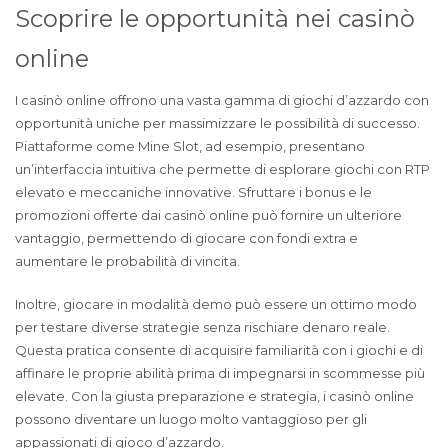
Scoprire le opportunità nei casinò
online
I casinò online offrono una vasta gamma di giochi d’azzardo con
opportunità uniche per massimizzare le possibilità di successo.
Piattaforme come Mine Slot, ad esempio, presentano
un’interfaccia intuitiva che permette di esplorare giochi con RTP
elevato e meccaniche innovative. Sfruttare i bonus e le
promozioni offerte dai casinò online può fornire un ulteriore
vantaggio, permettendo di giocare con fondi extra e
aumentare le probabilità di vincita.
Inoltre, giocare in modalità demo può essere un ottimo modo
per testare diverse strategie senza rischiare denaro reale.
Questa pratica consente di acquisire familiarità con i giochi e di
affinare le proprie abilità prima di impegnarsi in scommesse più
elevate. Con la giusta preparazione e strategia, i casinò online
possono diventare un luogo molto vantaggioso per gli
appassionati di gioco d’azzardo.