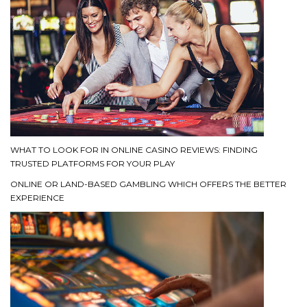
WHAT TO LOOK FOR IN ONLINE CASINO REVIEWS: FINDING
TRUSTED PLATFORMS FOR YOUR PLAY
ONLINE OR LAND-BASED GAMBLING WHICH OFFERS THE BETTER
EXPERIENCE