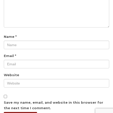
Name
*
Email
*
Website
Save my name, email, and website in this browser for
the next time I comment.