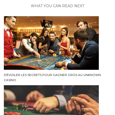
WHAT YOU CAN READ NEXT
DÉVOILER LES SECRETS POUR GAGNER GROS AU UNKNOWN
CASINO