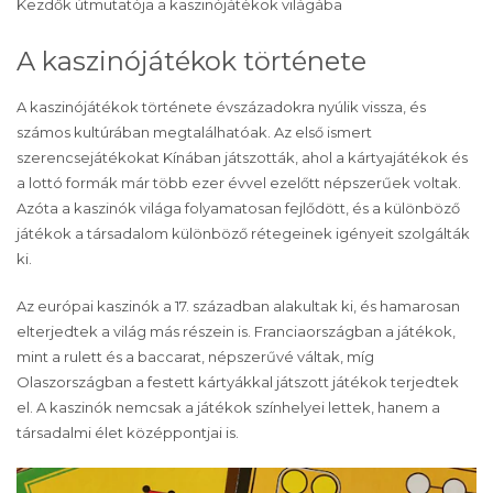
Kezdők útmutatója a kaszinójátékok világába
A kaszinójátékok története
A kaszinójátékok története évszázadokra nyúlik vissza, és
számos kultúrában megtalálhatóak. Az első ismert
szerencsejátékokat Kínában játszották, ahol a kártyajátékok és
a lottó formák már több ezer évvel ezelőtt népszerűek voltak.
Azóta a kaszinók világa folyamatosan fejlődött, és a különböző
játékok a társadalom különböző rétegeinek igényeit szolgálták
ki.
Az európai kaszinók a 17. században alakultak ki, és hamarosan
elterjedtek a világ más részein is. Franciaországban a játékok,
mint a rulett és a baccarat, népszerűvé váltak, míg
Olaszországban a festett kártyákkal játszott játékok terjedtek
el. A kaszinók nemcsak a játékok színhelyei lettek, hanem a
társadalmi élet középpontjai is.