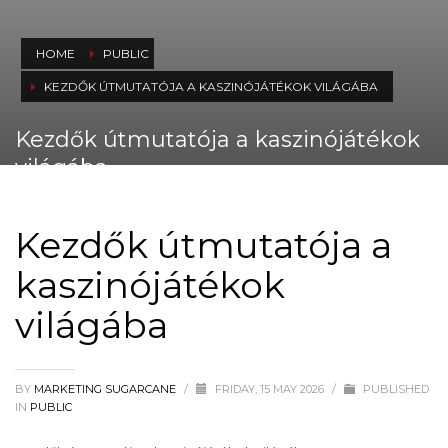
HOME
PUBLIC
KEZDŐK ÚTMUTATÓJA A KASZINÓJÁTÉKOK VILÁGÁBA
Kezdők útmutatója a kaszinójátékok
világába
Kezdők útmutatója a
kaszinójátékok
világába
BY
MARKETING SUGARCANE
/
FRIDAY, 15 MAY 2026
/
PUBLISHED
IN
PUBLIC