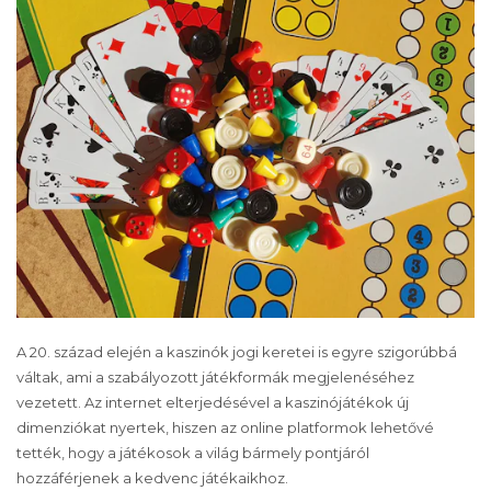
A 20. század elején a kaszinók jogi keretei is egyre szigorúbbá
váltak, ami a szabályozott játékformák megjelenéséhez
vezetett. Az internet elterjedésével a kaszinójátékok új
dimenziókat nyertek, hiszen az online platformok lehetővé
tették, hogy a játékosok a világ bármely pontjáról
hozzáférjenek a kedvenc játékaikhoz.