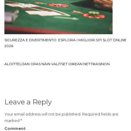
SICUREZZA E DIVERTIMENTO: ESPLORA I MIGLIORI SITI SLOT ONLINE
2026
ALOITTELIJAN OPAS NÄIN VALITSET OIKEAN NETTIKASINON
Leave a Reply
Your email address will not be published.
Required fields are
marked
*
Comment