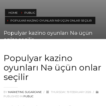
HOME
PUBLIC
POPULYAR KAZINO OYUNLARI NƏ ÜÇÜN ONLAR SEÇILIR
Populyar kazino oyunları Nə üçün
onlar seçilir
Populyar kazino
oyunları Nə üçün onlar
seçilir
BY
MARKETING SUGARCANE
/
THURSDAY, 19 FEBRUARY 2026
/
PUBLISHED IN
PUBLIC