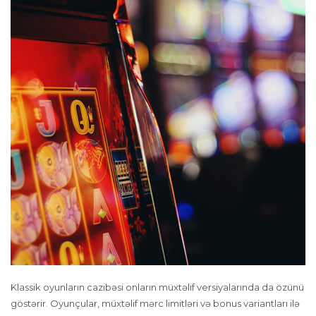
Klassik oyunların cazibəsi onların müxtəlif versiyalarında da özünü
göstərir. Oyunçular, müxtəlif mərc limitləri və bonus variantları ilə