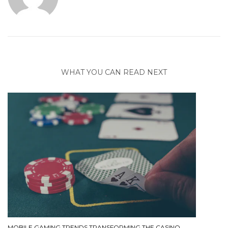
WHAT YOU CAN READ NEXT
MOBILE GAMING TRENDS TRANSFORMING THE CASINO