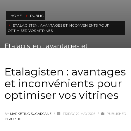
HOME
PUBLIC
ETALAGISTEN : AVANTAGES ET INCONVÉNIENTS POUR
OPTIMISER VOS VITRINES
Etalagisten : avantages et
inconvénients pour optimiser vos
vitrines
Etalagisten : avantages
et inconvénients pour
optimiser vos vitrines
BY
MARKETING SUGARCANE
/
FRIDAY, 22 MAY 2026
/
PUBLISHED
IN
PUBLIC