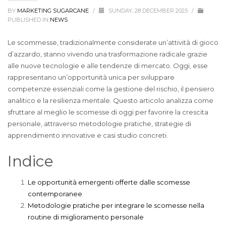
BY
MARKETING SUGARCANE
/
SUNDAY, 28 DECEMBER 2025
/
PUBLISHED IN
NEWS
Le scommesse, tradizionalmente considerate un’attività di gioco
d’azzardo, stanno vivendo una trasformazione radicale grazie
alle nuove tecnologie e alle tendenze di mercato. Oggi, esse
rappresentano un’opportunità unica per sviluppare
competenze essenziali come la gestione del rischio, il pensiero
analitico e la resilienza mentale. Questo articolo analizza come
sfruttare al meglio le scomesse di oggi per favorire la crescita
personale, attraverso metodologie pratiche, strategie di
apprendimento innovative e casi studio concreti.
Indice
Le opportunità emergenti offerte dalle scomesse
contemporanee
Metodologie pratiche per integrare le scomesse nella
routine di miglioramento personale