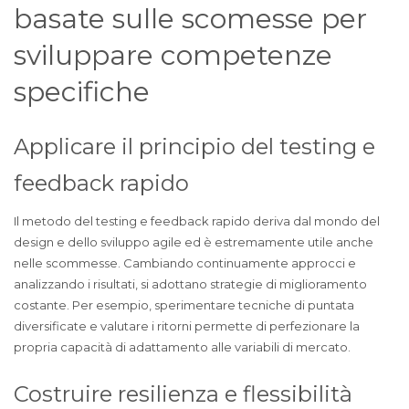
basate sulle scomesse per
sviluppare competenze
specifiche
Applicare il principio del testing e
feedback rapido
Il metodo del testing e feedback rapido deriva dal mondo del
design e dello sviluppo agile ed è estremamente utile anche
nelle scommesse. Cambiando continuamente approcci e
analizzando i risultati, si adottano strategie di miglioramento
costante. Per esempio, sperimentare tecniche di puntata
diversificate e valutare i ritorni permette di perfezionare la
propria capacità di adattamento alle variabili di mercato.
Costruire resilienza e flessibilità