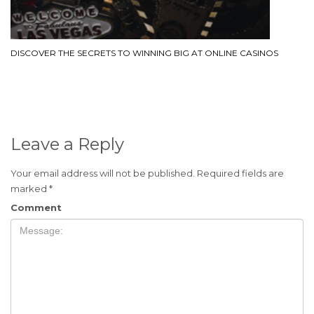
DISCOVER THE SECRETS TO WINNING BIG AT ONLINE CASINOS
Leave a Reply
Your email address will not be published.
Required fields are
marked
*
Comment