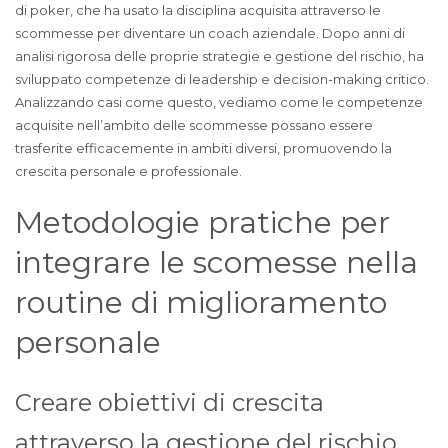
di poker, che ha usato la disciplina acquisita attraverso le
scommesse per diventare un coach aziendale. Dopo anni di
analisi rigorosa delle proprie strategie e gestione del rischio, ha
sviluppato competenze di leadership e decision-making critico.
Analizzando casi come questo, vediamo come le competenze
acquisite nell’ambito delle scommesse possano essere
trasferite efficacemente in ambiti diversi, promuovendo la
crescita personale e professionale.
Metodologie pratiche per
integrare le scomesse nella
routine di miglioramento
personale
Creare obiettivi di crescita
attraverso la gestione del rischio