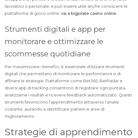
lavorativo o personale, e può essere utile anche conoscere le
piattaforme di gioco online;
vai a bigpirate casino online
.
Strumenti digitali e app per
monitorare e ottimizzare le
scommesse quotidiane
Per massimizzare i benefici, è essenziale utilizzare strumenti
digitali che permettano di monitorare le performance e di
affinare le strategie. Piattaforme come Bet365, BetRadar e
diversi app di tracking consentono di registrare ogni puntata,
analizzarne i risultati e ricevere feedback automatizzato. Questi
strumenti favoriscono l’apprendimento attraverso l’analisi
costante, aiutando a identificare pattern e aree di
miglioramento.
Strategie di apprendimento