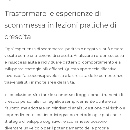
Trasformare le esperienze di
scommessa in lezioni pratiche di
crescita
Ogni esperienza di scommessa, positiva o negativa, può essere
vissuta come una lezione di crescita. Analizzare i propri successi
e insuccessi aiuta a individuare pattern di comportamento e a
sviluppare strategie più efficaci. Questo approccio riflessivo
favorisce l’autoconsapevolezza e la crescita delle competenze
trasversali utili in molte aree della vita.
In conclusione, sfruttare le scomesse di oggi come strumenti di
crescita personale non significa semplicemente puntare sul
risultato, ma adottare un mindset di analisi, gestione del rischio e
apprendimento continuo. Integrando metodologie pratiche e
strategie di sviluppo cognitivo, le scommesse possono
diventare un veicolo per il potenziamento delle proprie