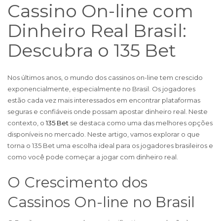
Cassino On-line com
Dinheiro Real Brasil:
Descubra o 135 Bet
Nos últimos anos, o mundo dos cassinos on-line tem crescido
exponencialmente, especialmente no Brasil. Os jogadores
estão cada vez mais interessados em encontrar plataformas
seguras e confiáveis onde possam apostar dinheiro real. Neste
contexto, o
135 Bet
se destaca como uma das melhores opções
disponíveis no mercado. Neste artigo, vamos explorar o que
torna o 135 Bet uma escolha ideal para os jogadores brasileiros e
como você pode começar a jogar com dinheiro real.
O Crescimento dos
Cassinos On-line no Brasil