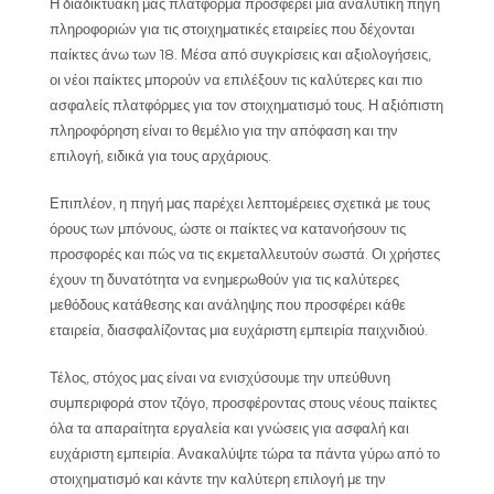
Η διαδικτυακή μας πλατφόρμα προσφέρει μια αναλυτική πηγή
πληροφοριών για τις στοιχηματικές εταιρείες που δέχονται
παίκτες άνω των 18. Μέσα από συγκρίσεις και αξιολογήσεις,
οι νέοι παίκτες μπορούν να επιλέξουν τις καλύτερες και πιο
ασφαλείς πλατφόρμες για τον στοιχηματισμό τους. Η αξιόπιστη
πληροφόρηση είναι το θεμέλιο για την απόφαση και την
επιλογή, ειδικά για τους αρχάριους.
Επιπλέον, η πηγή μας παρέχει λεπτομέρειες σχετικά με τους
όρους των μπόνους, ώστε οι παίκτες να κατανοήσουν τις
προσφορές και πώς να τις εκμεταλλευτούν σωστά. Οι χρήστες
έχουν τη δυνατότητα να ενημερωθούν για τις καλύτερες
μεθόδους κατάθεσης και ανάληψης που προσφέρει κάθε
εταιρεία, διασφαλίζοντας μια ευχάριστη εμπειρία παιχνιδιού.
Τέλος, στόχος μας είναι να ενισχύσουμε την υπεύθυνη
συμπεριφορά στον τζόγο, προσφέροντας στους νέους παίκτες
όλα τα απαραίτητα εργαλεία και γνώσεις για ασφαλή και
ευχάριστη εμπειρία. Ανακαλύψτε τώρα τα πάντα γύρω από το
στοιχηματισμό και κάντε την καλύτερη επιλογή με την