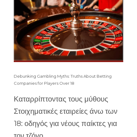
Debunking Gambling Myths: Truths About Betting
Companies for Players Over 18
Καταρρίπτοντας τους μύθους
Στοιχηματικές εταιρείες άνω των
18: οδηγός για νέους παίκτες για
τον τζόγο