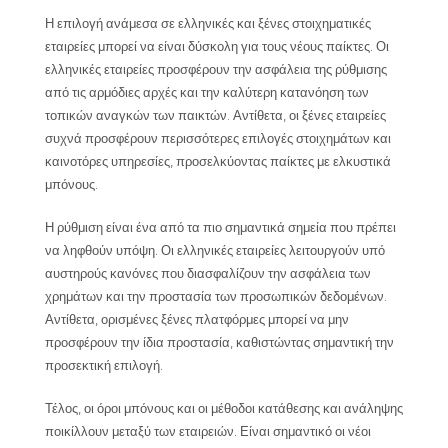
Η επιλογή ανάμεσα σε ελληνικές και ξένες στοιχηματικές
εταιρείες μπορεί να είναι δύσκολη για τους νέους παίκτες. Οι
ελληνικές εταιρείες προσφέρουν την ασφάλεια της ρύθμισης
από τις αρμόδιες αρχές και την καλύτερη κατανόηση των
τοπικών αναγκών των παικτών. Αντίθετα, οι ξένες εταιρείες
συχνά προσφέρουν περισσότερες επιλογές στοιχημάτων και
καινοτόρες υπηρεσίες, προσελκύοντας παίκτες με ελκυστικά
μπόνους.
Η ρύθμιση είναι ένα από τα πιο σημαντικά σημεία που πρέπει
να ληφθούν υπόψη. Οι ελληνικές εταιρείες λειτουργούν υπό
αυστηρούς κανόνες που διασφαλίζουν την ασφάλεια των
χρημάτων και την προστασία των προσωπικών δεδομένων.
Αντίθετα, ορισμένες ξένες πλατφόρμες μπορεί να μην
προσφέρουν την ίδια προστασία, καθιστώντας σημαντική την
προσεκτική επιλογή.
Τέλος, οι όροι μπόνους και οι μέθοδοι κατάθεσης και ανάληψης
ποικίλλουν μεταξύ των εταιρειών. Είναι σημαντικό οι νέοι