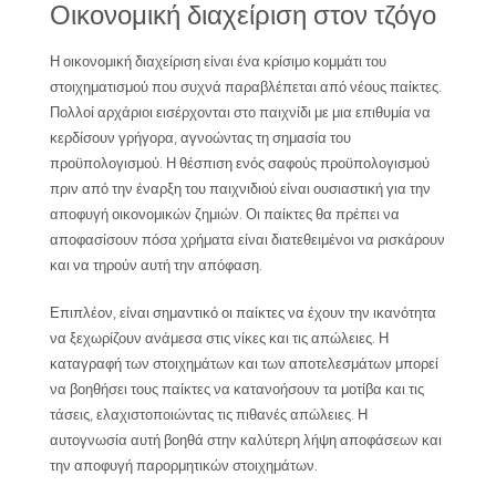
Οικονομική διαχείριση στον τζόγο
Η οικονομική διαχείριση είναι ένα κρίσιμο κομμάτι του
στοιχηματισμού που συχνά παραβλέπεται από νέους παίκτες.
Πολλοί αρχάριοι εισέρχονται στο παιχνίδι με μια επιθυμία να
κερδίσουν γρήγορα, αγνοώντας τη σημασία του
προϋπολογισμού. Η θέσπιση ενός σαφούς προϋπολογισμού
πριν από την έναρξη του παιχνιδιού είναι ουσιαστική για την
αποφυγή οικονομικών ζημιών. Οι παίκτες θα πρέπει να
αποφασίσουν πόσα χρήματα είναι διατεθειμένοι να ρισκάρουν
και να τηρούν αυτή την απόφαση.
Επιπλέον, είναι σημαντικό οι παίκτες να έχουν την ικανότητα
να ξεχωρίζουν ανάμεσα στις νίκες και τις απώλειες. Η
καταγραφή των στοιχημάτων και των αποτελεσμάτων μπορεί
να βοηθήσει τους παίκτες να κατανοήσουν τα μοτίβα και τις
τάσεις, ελαχιστοποιώντας τις πιθανές απώλειες. Η
αυτογνωσία αυτή βοηθά στην καλύτερη λήψη αποφάσεων και
την αποφυγή παρορμητικών στοιχημάτων.