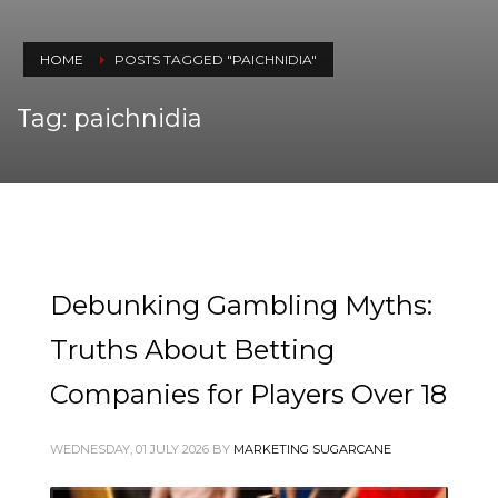
HOME
POSTS TAGGED "PAICHNIDIA"
Tag: paichnidia
Debunking Gambling Myths:
Truths About Betting
Companies for Players Over 18
WEDNESDAY, 01 JULY 2026
BY
MARKETING SUGARCANE