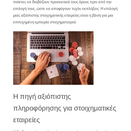
παίκτες να διαβάζουν προσεκτικά τους όρους πριν από την
επιλογή τους, ώστε να αποφύγουν τυχόν εκπλήξεις. Η επιλογή
μιας αξιόπιστης στοιχηματικής εταιρείας είναι η βάση για μια
επιτυχημένη εμπειρία στοιχηματισμού.
Η πηγή αξιόπιστης
πληροφόρησης για στοιχηματικές
εταιρείες