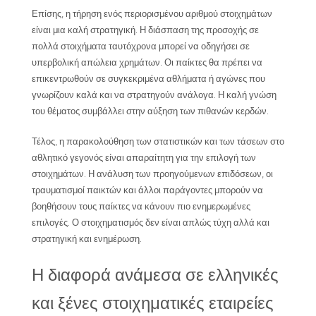
Επίσης, η τήρηση ενός περιορισμένου αριθμού στοιχημάτων
είναι μια καλή στρατηγική. Η διάσπαση της προσοχής σε
πολλά στοιχήματα ταυτόχρονα μπορεί να οδηγήσει σε
υπερβολική απώλεια χρημάτων. Οι παίκτες θα πρέπει να
επικεντρωθούν σε συγκεκριμένα αθλήματα ή αγώνες που
γνωρίζουν καλά και να στρατηγούν ανάλογα. Η καλή γνώση
του θέματος συμβάλλει στην αύξηση των πιθανών κερδών.
Τέλος, η παρακολούθηση των στατιστικών και των τάσεων στο
αθλητικό γεγονός είναι απαραίτητη για την επιλογή των
στοιχημάτων. Η ανάλυση των προηγούμενων επιδόσεων, οι
τραυματισμοί παικτών και άλλοι παράγοντες μπορούν να
βοηθήσουν τους παίκτες να κάνουν πιο ενημερωμένες
επιλογές. Ο στοιχηματισμός δεν είναι απλώς τύχη αλλά και
στρατηγική και ενημέρωση.
Η διαφορά ανάμεσα σε ελληνικές
και ξένες στοιχηματικές εταιρείες