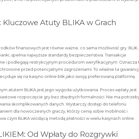
 Kluczowe Atuty BLIKA w Grach
środków finansowych jest równie ważne, co sama możliwość gry. BLIK,
 banki, spełnia najwyższe standardy bezpieczeństwa. Transakcje
ne i podlegają restrykcyjnym procedurom weryfikacyjnym. Oznacza 
 chronione przed potencjalnymi zagrożeniami. To właśnie ta gwarancj
cyduje się na kasyno online blik jako swoją preferowaną platformę.
m atutem BLIKA jest jego wygoda użytkowania. Proces wpłaty jest
hmiastowe rozpoczęcie gry bez zbędnych formalności. Nie ma potrzeb
wania skomplikowanych danych. Wystarczy dostęp do telefonu
niem dla nowoczesnych graczy, którzy cenią sobie mobilność i
wa czyni BLIKA wiodącą metodą płatności w wielu kasynach online.
LIKIEM: Od Wpłaty do Rozgrywki