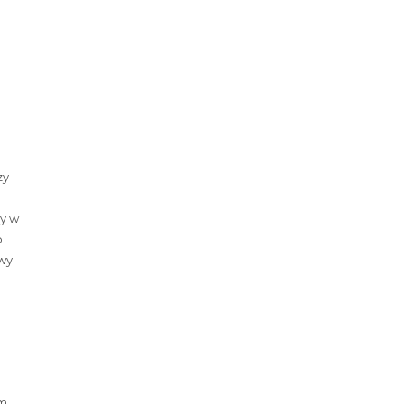
zy
by w
o
owy
ym