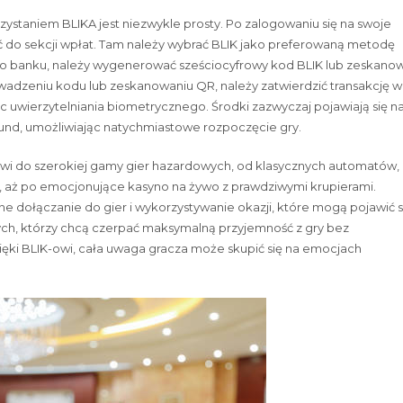
zystaniem BLIKA jest niezwykle prosty. Po zalogowaniu się na swoje
ć do sekcji wpłat. Tam należy wybrać BLIK jako preferowaną metodę
jego banku, należy wygenerować sześciocyfrowy kod BLIK lub zeskano
wadzeniu kodu lub zeskanowaniu QR, należy zatwierdzić transakcję w
ąc uwierzytelniania biometrycznego. Środki zazwyczaj pojawiają się n
kund, umożliwiając natychmiastowe rozpoczęcie gry.
zwi do szerokiej gamy gier hazardowych, od klasycznych automatów,
ck, aż po emocjonujące kasyno na żywo z prawdziwymi krupierami.
 dołączanie do gier i wykorzystywanie okazji, które mogą pojawić s
 tych, którzy chcą czerpać maksymalną przyjemność z gry bez
ięki BLIK-owi, cała uwaga gracza może skupić się na emocjach