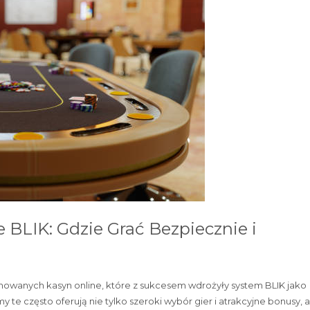
 BLIK: Gdzie Grać Bezpiecznie i
mowanych kasyn online, które z sukcesem wdrożyły system BLIK jako
te często oferują nie tylko szeroki wybór gier i atrakcyjne bonusy, a