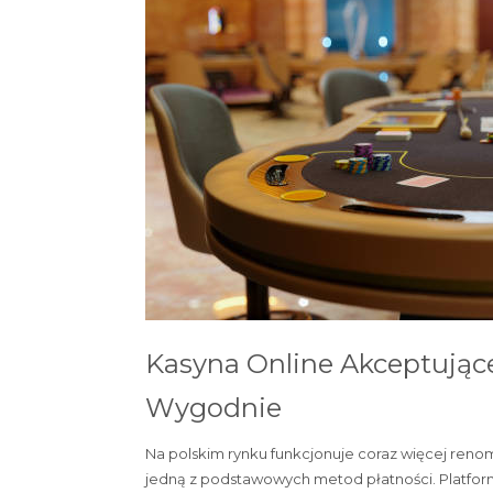
Kasyna Online Akceptujące
Wygodnie
Na polskim rynku funkcjonuje coraz więcej reno
jedną z podstawowych metod płatności. Platformy 