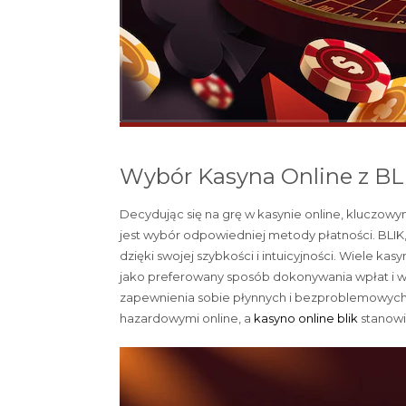
Wybór Kasyna Online z BL
Decydując się na grę w kasynie online, kluczow
jest wybór odpowiedniej metody płatności. BLIK
dzięki swojej szybkości i intuicyjności. Wiele ka
jako preferowany sposób dokonywania wpłat i wyp
zapewnienia sobie płynnych i bezproblemowych 
hazardowymi online, a
kasyno online blik
stanowi