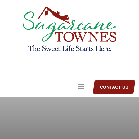
CONTACT US