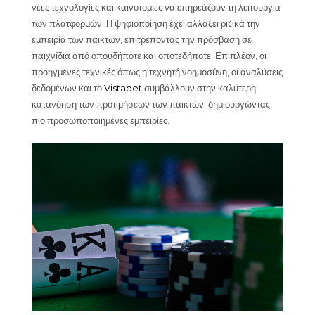
νέες τεχνολογίες και καινοτομίες να επηρεάζουν τη λειτουργία
των πλατφορμών. Η ψηφιοποίηση έχει αλλάξει ριζικά την
εμπειρία των παικτών, επιτρέποντας την πρόσβαση σε
παιχνίδια από οπουδήποτε και οποτεδήποτε. Επιπλέον, οι
προηγμένες τεχνικές όπως η τεχνητή νοημοσύνη, οι αναλύσεις
δεδομένων και το
Vistabet
συμβάλλουν στην καλύτερη
κατανόηση των προτιμήσεων των παικτών, δημιουργώντας
πιο προσωποποιημένες εμπειρίες.