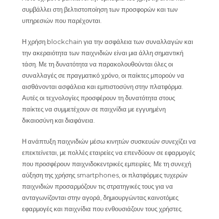
συμβάλλει στη βελτιστοποίηση των προσφορών και των
υπηρεσιών που παρέχονται.
Η χρήση blockchain για την ασφάλεια των συναλλαγών και
την ακεραιότητα των παιχνιδιών είναι μια άλλη σημαντική
τάση. Με τη δυνατότητα να παρακολουθούνται όλες οι
συναλλαγές σε πραγματικό χρόνο, οι παίκτες μπορούν να
αισθάνονται ασφάλεια και εμπιστοσύνη στην πλατφόρμα.
Αυτές οι τεχνολογίες προσφέρουν τη δυνατότητα στους
παίκτες να συμμετέχουν σε παιχνίδια με εγγυημένη
δικαιοσύνη και διαφάνεια.
Η ανάπτυξη παιχνιδιών μέσω κινητών συσκευών συνεχίζει να
επεκτείνεται, με πολλές εταιρείες να επενδύουν σε εφαρμογές
που προσφέρουν παιχνιδοκεντρικές εμπειρίες. Με τη συνεχή
αύξηση της χρήσης smartphones, οι πλατφόρμες τυχερών
παιχνιδιών προσαρμόζουν τις στρατηγικές τους για να
ανταγωνίζονται στην αγορά, δημιουργώντας καινοτόμες
εφαρμογές και παιχνίδια που ενθουσιάζουν τους χρήστες.