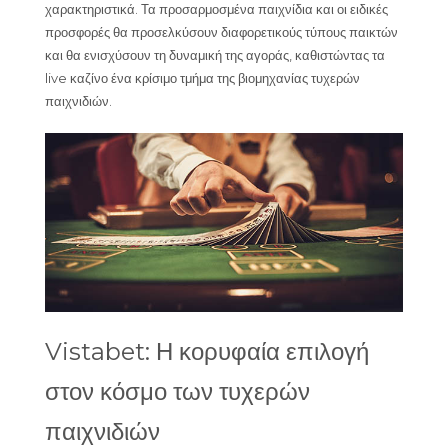
χαρακτηριστικά. Τα προσαρμοσμένα παιχνίδια και οι ειδικές
προσφορές θα προσελκύσουν διαφορετικούς τύπους παικτών
και θα ενισχύσουν τη δυναμική της αγοράς, καθιστώντας τα
live καζίνο ένα κρίσιμο τμήμα της βιομηχανίας τυχερών
παιχνιδιών.
Vistabet: Η κορυφαία επιλογή
στον κόσμο των τυχερών
παιχνιδιών