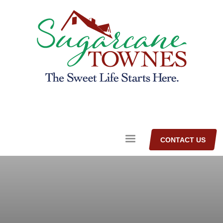
CONTACT US