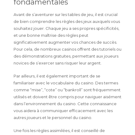
fondamentales
Avant de s’aventurer sur les tables de jeu, il est crucial
de bien comprendre les règles des jeux auxquels vous
souhaitez jouer. Chaque jeu a ses propres spécificités,
et une bonne maîtrise des règles peut
significativement augmenter vos chances de succès.
Pour cela, de nombreux casinos offrent des tutoriels ou
des démonstrations gratuites, permettant aux joueurs
novices de s’exercer sans risquer leur argent.
Par ailleurs, il est également important de se
familiariser avec le vocabulaire du casino. Des termes
comme “mise”, “cote” ou “bankroll” sont fréquemment
utilisés et doivent être compris pour naviguer aisément
dans l’environnement du casino. Cette connaissance
vous aidera à communiquer efficacement avec les
autres joueurs et le personnel du casino.
Une fois les règles assimilées, il est conseillé de