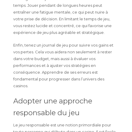
temps. Jouer pendant de longues heures peut
entraîner une fatigue mentale, ce qui peut nuire à
votre prise de décision. En limitant le temps de jeu,
vous restez lucide et concentré, ce qui favorise une
expérience de jeu plus agréable et stratégique.
Enfin, tenez un journal de jeu pour suivre vos gains et
vos pertes. Cela vous aidera non seulement à rester
dans votre budget, mais aussi à évaluer vos
performances et à ajuster vos stratégies en
conséquence. Apprendre de ses erreurs est
fondamental pour progresser dans l’univers des
casinos.
Adopter une approche
responsable du jeu
Le jeu responsable est une notion primordiale pour
toute personne qui débute dans un casino. Il est facile