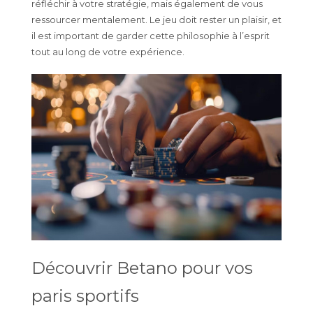
réfléchir à votre stratégie, mais également de vous
ressourcer mentalement. Le jeu doit rester un plaisir, et
il est important de garder cette philosophie à l’esprit
tout au long de votre expérience.
Découvrir Betano pour vos
paris sportifs