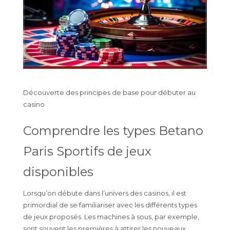
Découverte des principes de base pour débuter au
casino
Comprendre les types Betano
Paris Sportifs de jeux
disponibles
Lorsqu’on débute dans l’univers des casinos, il est
primordial de se familiariser avec les différents types
de jeux proposés. Les machines à sous, par exemple,
sont souvent les premières à attirer les nouveaux