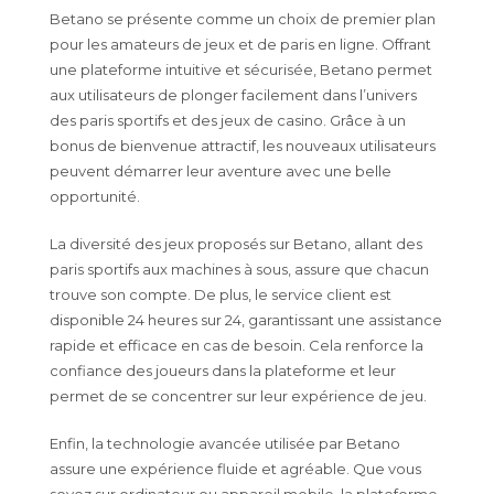
Betano se présente comme un choix de premier plan
pour les amateurs de jeux et de paris en ligne. Offrant
une plateforme intuitive et sécurisée, Betano permet
aux utilisateurs de plonger facilement dans l’univers
des paris sportifs et des jeux de casino. Grâce à un
bonus de bienvenue attractif, les nouveaux utilisateurs
peuvent démarrer leur aventure avec une belle
opportunité.
La diversité des jeux proposés sur Betano, allant des
paris sportifs aux machines à sous, assure que chacun
trouve son compte. De plus, le service client est
disponible 24 heures sur 24, garantissant une assistance
rapide et efficace en cas de besoin. Cela renforce la
confiance des joueurs dans la plateforme et leur
permet de se concentrer sur leur expérience de jeu.
Enfin, la technologie avancée utilisée par Betano
assure une expérience fluide et agréable. Que vous