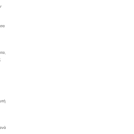
ν
εσα
ατα,
ς
υτή
τανά