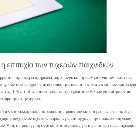
 επιτυχία των τυχερών παιχνιδιών
μα που προσφέρει υπηρεσίες μάρκετινγκ και προώθησης για τον τομέα των
ατηγικών που ενισχύουν τη δημοτικότητα των online καζίνο και των εφαρμογ
 Onesmart Promotion υποστηρίζει επιχειρήσεις που θέλουν να αυξήσουν τις
ρισιμότητα στην αγορά.
ό την αποτελεσματική παρουσίαση προϊόντων και υπηρεσιών, ενώ παρέχει
η χρήση σύγχρονων τεχνικών μάρκετινγκ, επιτυγχάνει την προσέλκυση νέων
ν. Αυτή η προσέγγιση είναι καίριας σημασίας για την επιτυχία των επιχειρήσ