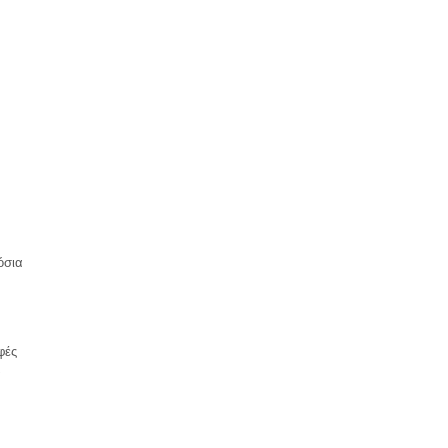
όσια
φές
α