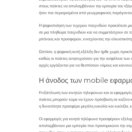
στους παίκτες να απολαμβάνουν την εμπειρία του τζόγο
ήταν πια περιορισμένοι από γεωγραφικούς παράγοντες
Η ψηφιοποίηση των τυχερών παιχνιδιών προκάλεσε μια
σε μια πληθώρα παιχνιδιών και να συμμετάσχουν σε τ
μπόνους και προσφορών, ενισχύοντας την ελκυστικότη
Ωστόσο, η ψηφιακή αυτή εξέλιξη δεν ήρθε χωρίς προκλή
καθώς οι παίκτες ανησυχούσαν για την ασφάλεια των οι
αρχές εργάζονται για να θεσπίσουν νόμους και κανονι
Η άνοδος των mobile εφαρμογ
Η εξάπλωση των κινητών τηλεφώνων και οι εφαρμογές 
παίκτες μπορούν τώρα να έχουν πρόσβαση σε καζίνο κα
η δυνατότητα προσφέρει μεγάλη ευκολία και ευελιξία, 
Οι εφαρμογές για κινητά τηλέφωνα προσφέρουν εξελιγμ
απολαμβάνουν μια εμπειρία που προσομοιώνει την ατ