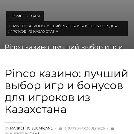
HOME
GAME
PINCO КАЗИНО: ЛУЧШИЙ ВЫБОР ИГР И БОНУСОВ ДЛЯ
ИГРОКОВ ИЗ КАЗАХСТАНА
Pinco казино: лучший выбор игр и
бонусов для игроков из Казахстана
Pinco казино: лучший
выбор игр и бонусов
для игроков из
Казахстана
BY
MARKETING SUGARCANE
/
THURSDAY, 02 JULY 2026
/
PUBLISHED IN
GAME