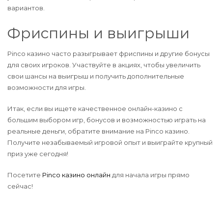
вариантов.
Фриспины и выигрыши
Pinco казино часто разыгрывает фриспины и другие бонусы
для своих игроков. Участвуйте в акциях, чтобы увеличить
свои шансы на выигрыш и получить дополнительные
возможности для игры.
Итак, если вы ищете качественное онлайн-казино с
большим выбором игр, бонусов и возможностью играть на
реальные деньги, обратите внимание на Pinco казино.
Получите незабываемый игровой опыт и выиграйте крупный
приз уже сегодня!
Посетите
Pinco казино онлайн
для начала игры прямо
сейчас!