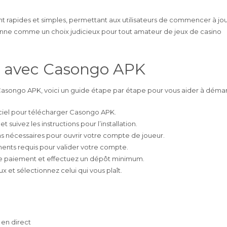
sont rapides et simples, permettant aux utilisateurs de commencer à jo
nne comme un choix judicieux pour tout amateur de jeux de casino
avec Casongo APK
Casongo APK, voici un guide étape par étape pour vous aider à démar
fficiel pour télécharger Casongo APK.
t suivez les instructions pour l’installation.
s nécessaires pour ouvrir votre compte de joueur.
ents requis pour valider votre compte.
e paiement et effectuez un dépôt minimum.
x et sélectionnez celui qui vous plaît.
 en direct