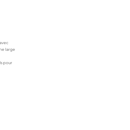
 avec
ne large
ls pour