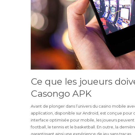
Ce que les joueurs doive
Casongo APK
Avant de plonger dans l’univers du casino mobile ave
application, disponible sur Android, est conçue pour o
interface optimisée pour mobile, les joueurs peuvent f
football, le tennis et le basketball. En outre, la dern
garantissant ainsi une expérience de jeu sans tracas.