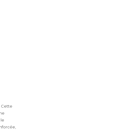
. Cette
une
 le
enforcée,