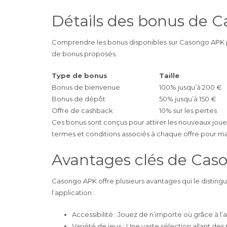
Détails des bonus de 
Comprendre les bonus disponibles sur Casongo APK pe
de bonus proposés.
Type de bonus
Taille
Bonus de bienvenue
100% jusqu’à 200 €
Bonus de dépôt
50% jusqu’à 150 €
Offre de cashback
10% sur les pertes
Ces bonus sont conçus pour attirer les nouveaux joueurs 
termes et conditions associés à chaque offre pour ma
Avantages clés de Cas
Casongo APK offre plusieurs avantages qui le distingu
l’application :
Accessibilité : Jouez de n’importe où grâce à l
Variété de jeux : Une vaste sélection allant des