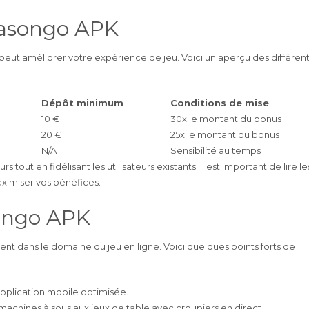
Casongo APK
ut améliorer votre expérience de jeu. Voici un aperçu des différent
Dépôt minimum
Conditions de mise
10 €
30x le montant du bonus
20 €
25x le montant du bonus
N/A
Sensibilité au temps
tout en fidélisant les utilisateurs existants. Il est important de lire le
ximiser vos bénéfices.
ongo APK
ent dans le domaine du jeu en ligne. Voici quelques points forts de
’application mobile optimisée.
 machines à sous aux jeux de table avec croupiers en direct.