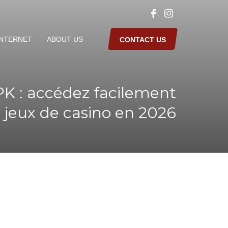
INTERNET
ABOUT US
CONTACT US
K : accédez facilement
 jeux de casino en 2026