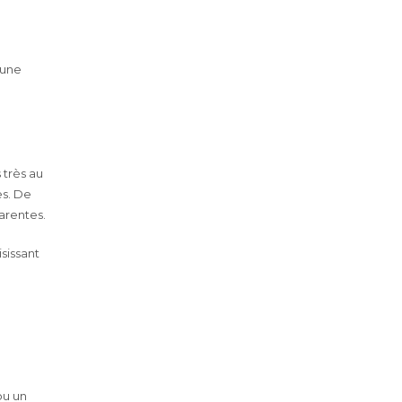
 une
 très au
es. De
arentes.
isissant
ou un