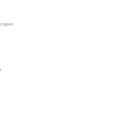
s types
s