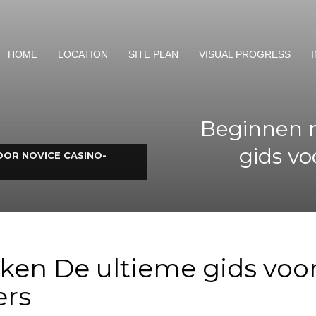
HOME
LOCATION
SITE PLAN
VISUAL PROGRESS
Beginnen 
gids vo
OOR NOVICE CASINO-
en De ultieme gids voo
ers