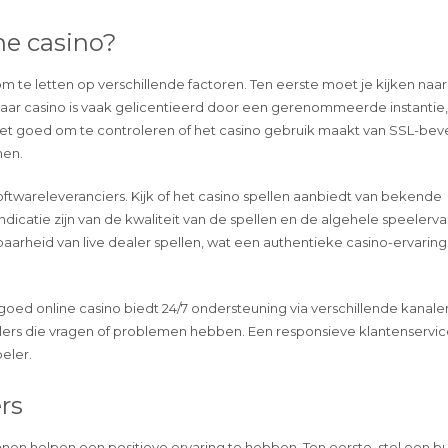
ne casino?
 om te letten op verschillende factoren. Ten eerste moet je kijken naa
baar casino is vaak gelicentieerd door een gerenommeerde instantie
het goed om te controleren of het casino gebruik maakt van SSL-beve
men.
softwareleveranciers. Kijk of het casino spellen aanbiedt van bekende
ndicatie zijn van de kwaliteit van de spellen en de algehele speelerva
baarheid van live dealer spellen, wat een authentieke casino-ervaring
n goed online casino biedt 24/7 ondersteuning via verschillende kanale
 spelers die vragen of problemen hebben. Een responsieve klantenservi
eler.
rs
kunnen helpen een positieve ervaring te hebben. Ten eerste, stel een 