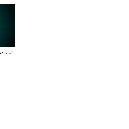
TORY OF