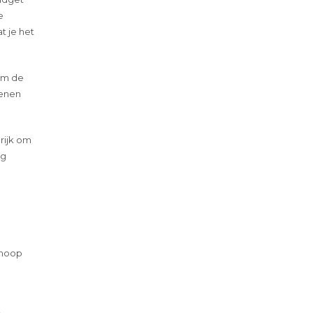
e
t je het
 om de
fenen
grijk om
ng
e hoop