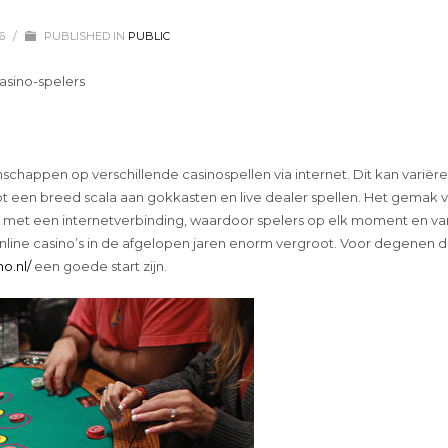
26
/
PUBLISHED IN
PUBLIC
asino-spelers
chappen op verschillende casinospellen via internet. Dit kan variër
 tot een breed scala aan gokkasten en live dealer spellen. Het gemak 
 met een internetverbinding, waardoor spelers op elk moment en va
 online casino’s in de afgelopen jaren enorm vergroot. Voor degenen 
o.nl/
een goede start zijn.