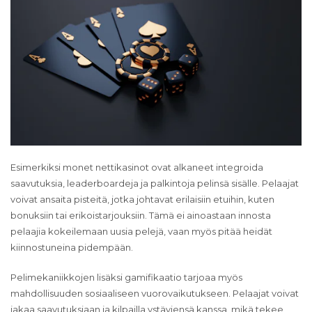
Esimerkiksi monet nettikasinot ovat alkaneet integroida
saavutuksia, leaderboardeja ja palkintoja pelinsä sisälle. Pelaajat
voivat ansaita pisteitä, jotka johtavat erilaisiin etuihin, kuten
bonuksiin tai erikoistarjouksiin. Tämä ei ainoastaan innosta
pelaajia kokeilemaan uusia pelejä, vaan myös pitää heidät
kiinnostuneina pidempään.
Pelimekaniikkojen lisäksi gamifikaatio tarjoaa myös
mahdollisuuden sosiaaliseen vuorovaikutukseen. Pelaajat voivat
jakaa saavutuksiaan ja kilpailla ystäviensä kanssa, mikä tekee