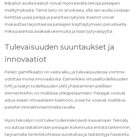
Kilpailun avulla kasinot voivat myös kerätä tietoja pelaajien
mieltymyksistä. Tämä tieto on arvokasta, sillä sen avulla voidaan
kehittää uusia pelejä ja parantaa nykyisiä. Kasinot voivat
mukauttaa tarjontaansa pelaajien käyttäytymisen perusteella,
mikä parantaa asiakaskokemusta ja lisää tyytyväisyyttä.
Tulevaisuuden suuntaukset ja
innovaatiot
Pelien gamifikaatio on vasta alku, ja tulevaisuudessa voimme
odottaa monia innovaatioita. Esimerkiksi virtuaalitodellisuuden
(VR) ja lisätyn todellisuuden (AR) yhdistäminen pelillisiin
elementteihin voi mullistaa uhkapelaamisen. Pelaajat voisivat
astua sisään virtuaaliseen kasinoon, jossa he voisivat osallistua
peleihin interaktiivisemmalla tavalla.
Myös tekoälyn rooli tulee todennäköisesti kasvamaan. Tekoäly
voi auttaa räätälöimään pelaajan kokemusta entistä tarkemmin,
tarjoamalla henkilökohtaisia suosituksia ja räätälöityjä haasteita.