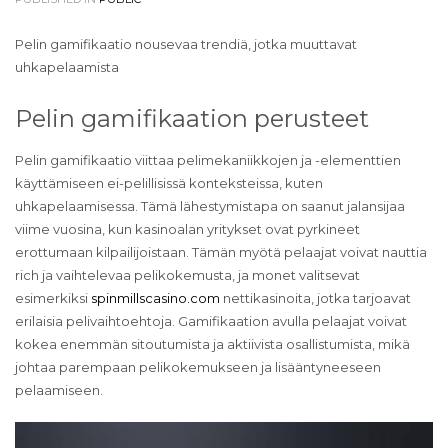
Pelin gamifikaatio nousevaa trendiä, jotka muuttavat
uhkapelaamista
Pelin gamifikaation perusteet
Pelin gamifikaatio viittaa pelimekaniikkojen ja -elementtien
käyttämiseen ei-pelillisissä konteksteissa, kuten
uhkapelaamisessa. Tämä lähestymistapa on saanut jalansijaa
viime vuosina, kun kasinoalan yritykset ovat pyrkineet
erottumaan kilpailijoistaan. Tämän myötä pelaajat voivat nauttia
rich ja vaihtelevaa pelikokemusta, ja monet valitsevat
esimerkiksi
spinmillscasino.com
nettikasinoita, jotka tarjoavat
erilaisia pelivaihtoehtoja. Gamifikaation avulla pelaajat voivat
kokea enemmän sitoutumista ja aktiivista osallistumista, mikä
johtaa parempaan pelikokemukseen ja lisääntyneeseen
pelaamiseen.