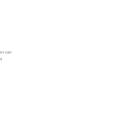
en van
et