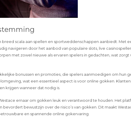
estemming
n breed scala aan spellen en sportweddenschappen aanbiedt. Met e
dig navigeren door het aanbod van populaire slots, live casinospelle
pen met zowel nieuwe als ervaren spelers in gedachten, wat zorgt 
ekkelijke bonussen en promoties, die spelers aanmoedigen om hun ge
lomgeving, wat een essentieel aspect is voor online gokken. Klanten
nen krijgen wanneer dat nodig is.
 Westace ernaar om gokken leuk en verantwoord te houden. Het plat
n bevordert bewustzijn over de risico’s van gokken. Dit maakt West
 betrouwbare en spannende online gokervaring.