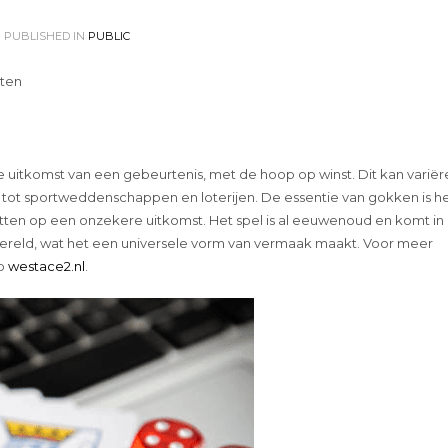
PUBLISHED IN
PUBLIC
eten
de uitkomst van een gebeurtenis, met de hoop op winst. Dit kan variër
ck tot sportweddenschappen en loterijen. De essentie van gokken is h
etten op een onzekere uitkomst. Het spel is al eeuwenoud en komt in
wereld, wat het een universele vorm van vermaak maakt. Voor meer
op
westace2.nl
.