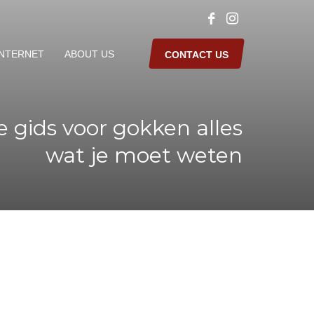
INTERNET
ABOUT US
CONTACT US
 gids voor gokken alles
wat je moet weten