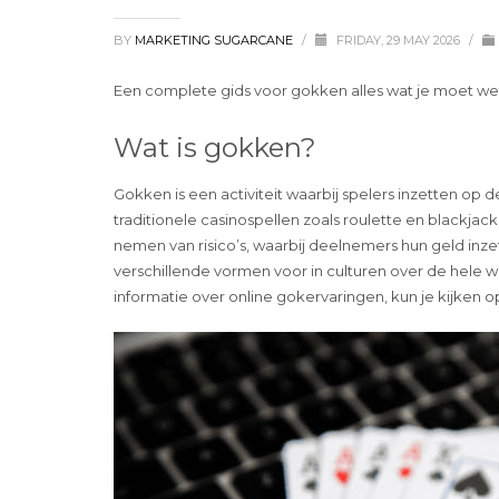
BY
MARKETING SUGARCANE
/
FRIDAY, 29 MAY 2026
/
Een complete gids voor gokken alles wat je moet w
Wat is gokken?
Gokken is een activiteit waarbij spelers inzetten op 
traditionele casinospellen zoals roulette en blackja
nemen van risico’s, waarbij deelnemers hun geld inz
verschillende vormen voor in culturen over de hele 
informatie over online gokervaringen, kun je kijken 