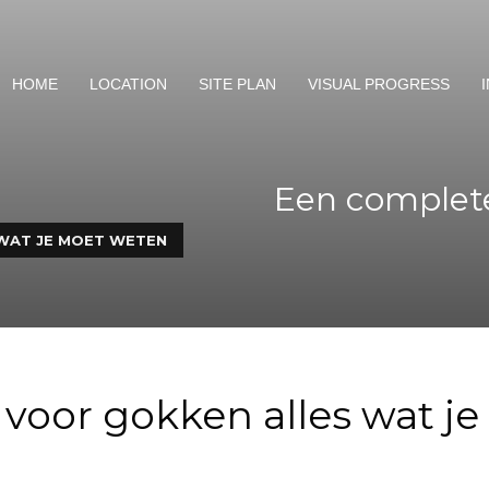
HOME
LOCATION
SITE PLAN
VISUAL PROGRESS
Een complete
 WAT JE MOET WETEN
voor gokken alles wat je