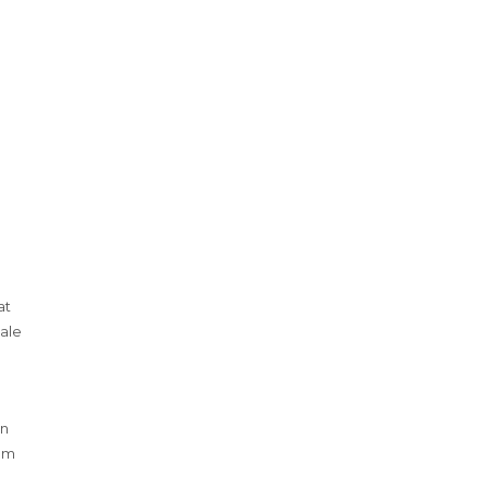
at
iale
en
 om