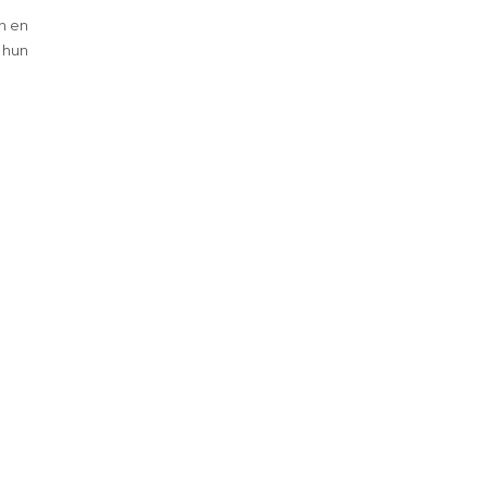
n en
s hun