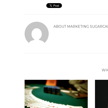
ABOUT
MARKETING SUGARCA
WH