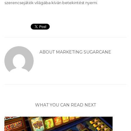
szerencsejáték világába kíván betekintést nyerni.
ABOUT
MARKETING SUGARCANE
WHAT YOU CAN READ NEXT