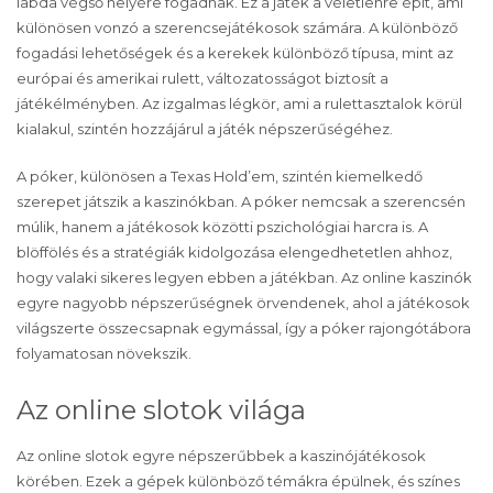
labda végső helyére fogadnak. Ez a játék a véletlenre épít, ami
különösen vonzó a szerencsejátékosok számára. A különböző
fogadási lehetőségek és a kerekek különböző típusa, mint az
európai és amerikai rulett, változatosságot biztosít a
játékélményben. Az izgalmas légkör, ami a rulettasztalok körül
kialakul, szintén hozzájárul a játék népszerűségéhez.
A póker, különösen a Texas Hold’em, szintén kiemelkedő
szerepet játszik a kaszinókban. A póker nemcsak a szerencsén
múlik, hanem a játékosok közötti pszichológiai harcra is. A
blöffölés és a stratégiák kidolgozása elengedhetetlen ahhoz,
hogy valaki sikeres legyen ebben a játékban. Az online kaszinók
egyre nagyobb népszerűségnek örvendenek, ahol a játékosok
világszerte összecsapnak egymással, így a póker rajongótábora
folyamatosan növekszik.
Az online slotok világa
Az online slotok egyre népszerűbbek a kaszinójátékosok
körében. Ezek a gépek különböző témákra épülnek, és színes