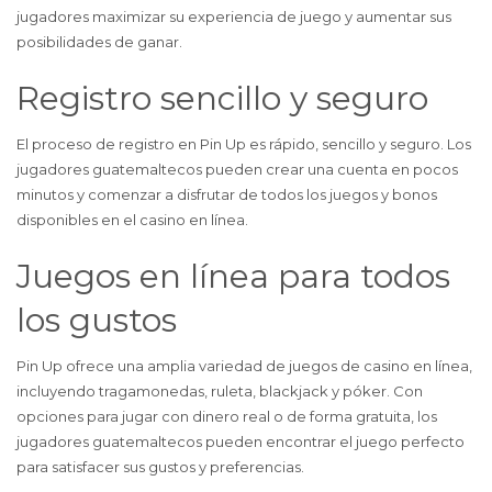
jugadores maximizar su experiencia de juego y aumentar sus
posibilidades de ganar.
Registro sencillo y seguro
El proceso de registro en Pin Up es rápido, sencillo y seguro. Los
jugadores guatemaltecos pueden crear una cuenta en pocos
minutos y comenzar a disfrutar de todos los juegos y bonos
disponibles en el casino en línea.
Juegos en línea para todos
los gustos
Pin Up ofrece una amplia variedad de juegos de casino en línea,
incluyendo tragamonedas, ruleta, blackjack y póker. Con
opciones para jugar con dinero real o de forma gratuita, los
jugadores guatemaltecos pueden encontrar el juego perfecto
para satisfacer sus gustos y preferencias.