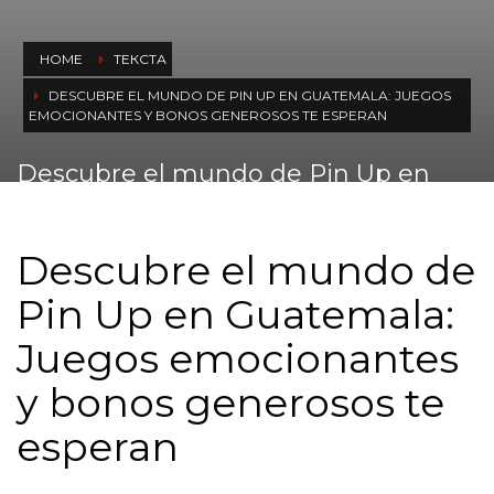
HOME
ТЕКСТА
DESCUBRE EL MUNDO DE PIN UP EN GUATEMALA: JUEGOS
EMOCIONANTES Y BONOS GENEROSOS TE ESPERAN
Descubre el mundo de Pin Up en
Guatemala: Juegos emocionantes y
bonos generosos te esperan
Descubre el mundo de
Pin Up en Guatemala:
Juegos emocionantes
y bonos generosos te
esperan