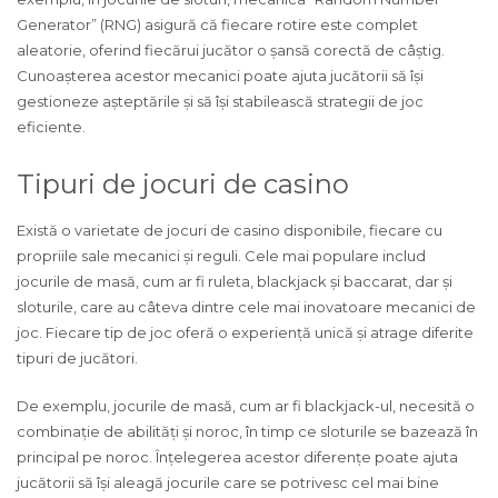
Generator” (RNG) asigură că fiecare rotire este complet
aleatorie, oferind fiecărui jucător o șansă corectă de câștig.
Cunoașterea acestor mecanici poate ajuta jucătorii să își
gestioneze așteptările și să își stabilească strategii de joc
eficiente.
Tipuri de jocuri de casino
Există o varietate de jocuri de casino disponibile, fiecare cu
propriile sale mecanici și reguli. Cele mai populare includ
jocurile de masă, cum ar fi ruleta, blackjack și baccarat, dar și
sloturile, care au câteva dintre cele mai inovatoare mecanici de
joc. Fiecare tip de joc oferă o experiență unică și atrage diferite
tipuri de jucători.
De exemplu, jocurile de masă, cum ar fi blackjack-ul, necesită o
combinație de abilități și noroc, în timp ce sloturile se bazează în
principal pe noroc. Înțelegerea acestor diferențe poate ajuta
jucătorii să își aleagă jocurile care se potrivesc cel mai bine