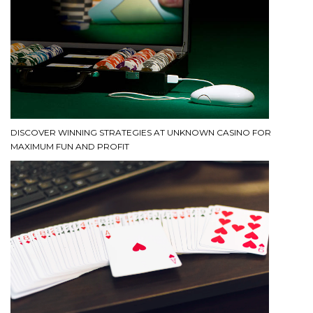
DISCOVER WINNING STRATEGIES AT UNKNOWN CASINO FOR
MAXIMUM FUN AND PROFIT