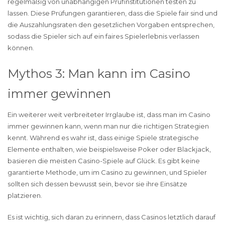
regelmäßig von unabhängigen Prüfinstitutionen testen zu
lassen. Diese Prüfungen garantieren, dass die Spiele fair sind und
die Auszahlungsraten den gesetzlichen Vorgaben entsprechen,
sodass die Spieler sich auf ein faires Spielerlebnis verlassen
können.
Mythos 3: Man kann im Casino
immer gewinnen
Ein weiterer weit verbreiteter Irrglaube ist, dass man im Casino
immer gewinnen kann, wenn man nur die richtigen Strategien
kennt. Während es wahr ist, dass einige Spiele strategische
Elemente enthalten, wie beispielsweise Poker oder Blackjack,
basieren die meisten Casino-Spiele auf Glück. Es gibt keine
garantierte Methode, um im Casino zu gewinnen, und Spieler
sollten sich dessen bewusst sein, bevor sie ihre Einsätze
platzieren.
Es ist wichtig, sich daran zu erinnern, dass Casinos letztlich darauf