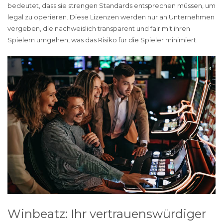
bedeutet, dass sie strengen Standards entsprechen müssen, um
legal zu operieren. Diese Lizenzen werden nur an Unternehmen
vergeben, die nachweislich transparent und fair mit ihren
Spielern umgehen, was das Risiko für die Spieler minimiert.
Winbeatz: Ihr vertrauenswürdiger