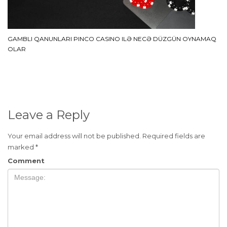
GAMBLI QANUNLARI PINCO CASINO ILƏ NECƏ DÜZGÜN OYNAMAQ
OLAR
Leave a Reply
Your email address will not be published.
Required fields are
marked
*
Comment