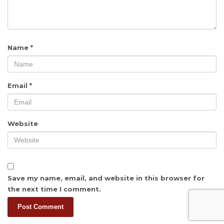
Name
*
Email
*
Website
Save my name, email, and website in this browser for
the next time I comment.