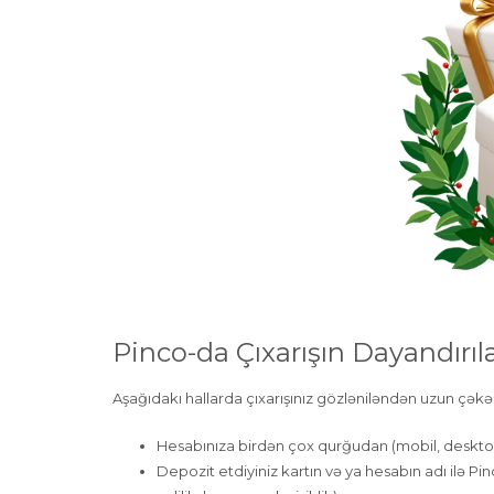
Pinco-da Çıxarışın Dayandırıla
Aşağıdakı hallarda çıxarışınız gözləniləndən uzun çəkə 
Hesabınıza birdən çox qurğudan (mobil, desktop
Depozit etdiyiniz kartın və ya hesabın adı ilə P