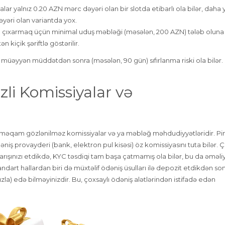
alar yalnız 0.20 AZN mərc dəyəri olan bir slotda etibarlı ola bilər, daha
yəri olan variantda yox.
çıxarmaq üçün minimal uduş məbləği (məsələn, 200 AZN) tələb oluna b
n kiçik şəriftlə göstərilir.
n müəyyən müddətdən sonra (məsələn, 90 gün) sıfırlanma riski ola bilər.
zli Komissiyalar və
 məqam gözlənilməz komissiyalar və ya məbləğ məhdudiyyətləridir. Pi
iş provayderi (bank, elektron pul kisəsi) öz komissiyasını tuta bilər. Çı
rışınızı etdikdə, KYC təsdiqi tam başa çatmamış ola bilər, bu da əməliy
dart hallardan biri də müxtəlif ödəniş üsulları ilə depozit etdikdən son
uzla) edə bilməyinizdir. Bu, çoxsaylı ödəniş alətlərindən istifadə edən