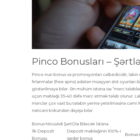
Pinco Bonusları – Şərtlə
Pinco-nun bonus və promosyonları cəlbedicidir, lakin 
fırlanmalar (free spins) adətən müəyyən slot oyunları 
göstərilməyə bilər. Ən mühüm istisna isə “mərc tələblə
üçün məbləği 35-40 dəfə mərc etmək tələb olunur. Laki
mərclər çox vaxt bu tələbin yerinə yetirilməsinə cəmi 10
nəticəni kökündən dəyişə bilər.
Bonus NövüAdi ŞərtOla Biləcək İstisna
İlk Depozit
Depozit məbləğinin 100%-i
Bonus m
Bonusu
qədər bonus