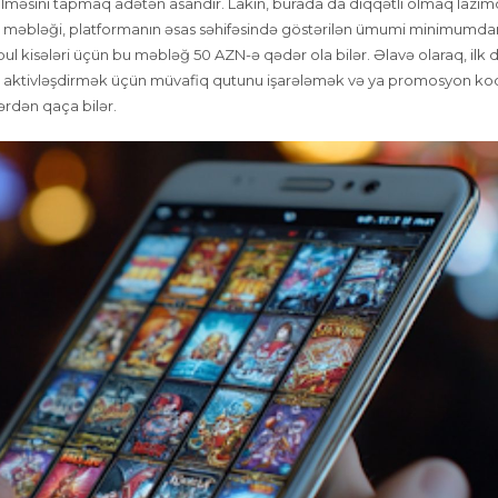
ölməsini tapmaq adətən asandır. Lakin, burada da diqqətli olmaq lazımd
 məbləği, platformanın əsas səhifəsində göstərilən ümumi minimumda
 pul kisələri üçün bu məbləğ 50 AZN-ə qədər ola bilər. Əlavə olaraq, ilk 
 aktivləşdirmək üçün müvafiq qutunu işarələmək və ya promosyon k
ərdən qaça bilər.