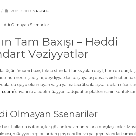
/
PUBLISHED IN
PUBLIC
 – Adi Olmayan Ssenarilər
ın Tam Baxışı – Həddi
ndart Vəziyyətlər
çilər üçün ümumi baxış təkcə standart funksiyaları deyil, həm də qarşılaş
 Pinco-nun necə işlədiyini, qeydiyyatdan başlayaraq dəstək xidmətlərinə
aydalarda qeyd olunmayan və ya yalnız təcrübə ilə aşkar edilən nüansla
um.com/
ünvanı ilə əlaqəli müəyyən tədqiqatlar platformanın konteksti
di Olmayan Ssenarilər
bəzi hallarda istifadəçilər gözlənilməz maneələrlə qarşılaşa bilər. Məs
lməsi, müəyyən regionlardan giriş cəhdləri və ya qeyri-standart simvol