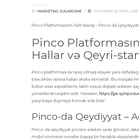
BY
MARKETING SUGARCANE
/
THURSDAY, 02 APRIL 2026
Pinco Platformasının Tam Baxışı – Pinco-da Qeydiyyat
Pinco Platformasın
Hallar və Qeyri-sta
Pinco platforması ilə tanış olmaq istəyən yeni istifadə
biləcəkləri istisna halları əhatə etməlidir. Bu məqalə
bütün əsas aspektlərini, lakin xüsusi diqqəti adətən q
yönəldərək təqdim edir. Məsələn,
https://ga-symposi
yaxşı başa düşməyə kömək edə bilər.
Pinco-da Qeydiyyat – A
Pinco-da qeydiyyat prosesi adətən sadə görünür, lakin 
mobil nömrənin əvvəllər başqa bir hesabla əlaqələndiri