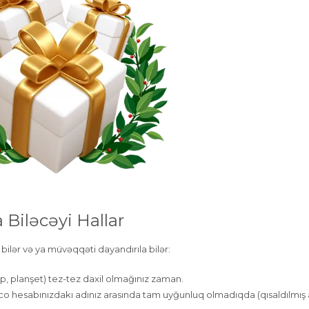
 Biləcəyi Hallar
bilər və ya müvəqqəti dayandırıla bilər:
, planşet) tez-tez daxil olmağınız zaman.
inco hesabınızdakı adınız arasında tam uyğunluq olmadıqda (qısaldılmış 