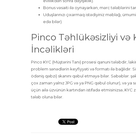
evlilikdən sonra dəyişiklik).
Bonus vəsaiti ilə oynayarkən, mərc tələblərini 
Uduşlarınızı çıxarmaq istədiyiniz məbləğ, ümumi
edə bilər).
Pinco Təhlükəsizliyi v
İncəlikləri
Pinco KYC (Müştərini Tanı) prosesi qanuni tələbdir, laki
problem sənədlərin keyfiyyəti və formatı ilə bağlıdır.
ödəniş qəbzi) skanını qəbul etməyə bilər. Səbəblər: şə
çox zaman yalnız JPG və ya PNG qəbul olunur), və ya s
üçün ailə üzvünün kartından istifadə etmisinizsə, KYC 
tələb oluna bilər.