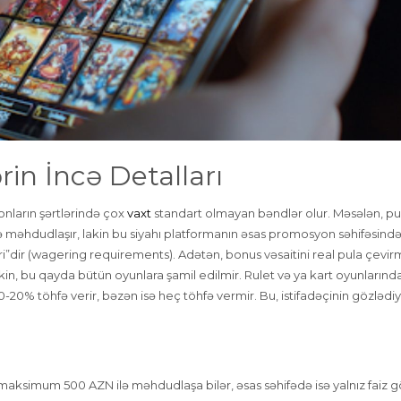
rin İncə Detalları
onların şərtlərində çox
vaxt
standart olmayan bəndlər olur. Məsələn, pu
ilə məhdudlaşır, lakin bu siyahı platformanın əsas promosyon səhifəsind
ri”dir (wagering requirements). Adətən, bonus vəsaitini real pula çevi
n, bu qayda bütün oyunlara şamil edilmir. Rulet və ya kart oyunlarınd
-20% töhfə verir, bəzən isə heç töhfə vermir. Bu, istifadəçinin gözlədiy
aksimum 500 AZN ilə məhdudlaşa bilər, əsas səhifədə isə yalnız faiz gös