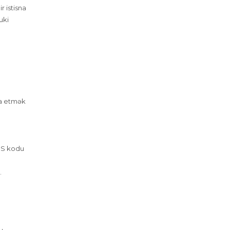
r istisna
uki
pa etmək
SMS kodu
.