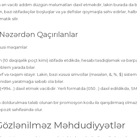
ün ən vacib addım düzgün məlumatları daxil etməkdir, lakin burada da bi
n, bəzi istifadəçilər boşluqlar və ya defislər qoymaqla səhv edirlər, halb
tik silir.
Nəzərdən Qaçırılanlar
susi məqamlar:
 (10 dəqiqəlik poçt kimi) istifadə etdikdə, hesabı təsdiqləmək və bər
blem yarada bilər.
rf və rəqəm istəyir. Lakin, bəzi xüsusi simvollar (məsələn, &, %, $) sistem
enidən yaratmağa səbəb ola bilər.
+994…) daxil etmək vacibdir. Yerli formatda (050…) daxil edildikdə, 
in doldurulması tələb olunan bir promosyon kodu ilə qarışdırmaq olmaz
ozit səhifəsində olur.
 Gözlənilməz Məhdudiyyətlər