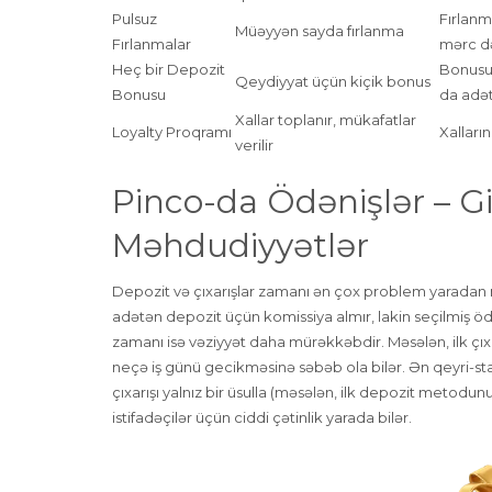
Pulsuz
Fırlanm
Müəyyən sayda fırlanma
Fırlanmalar
mərc də
Heç bir Depozit
Bonusu 
Qeydiyyat üçün kiçik bonus
Bonusu
da adətə
Xallar toplanır, mükafatlar
Loyalty Proqramı
Xalları
verilir
Pinco-da Ödənişlər – Gi
Məhdudiyyətlər
Depozit və çıxarışlar zamanı ən çox problem yaradan
adətən depozit üçün komissiya almır, lakin seçilmiş ödən
zamanı isə vəziyyət daha mürəkkəbdir. Məsələn, ilk çıxa
neçə iş günü gecikməsinə səbəb ola bilər. Ən qeyri-stan
çıxarışı yalnız bir üsulla (məsələn, ilk depozit metodun
istifadəçilər üçün ciddi çətinlik yarada bilər.