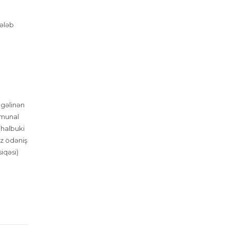
tələb
 gəlinən
mmunal
(halbuki
iz ödəniş
iqəsi)