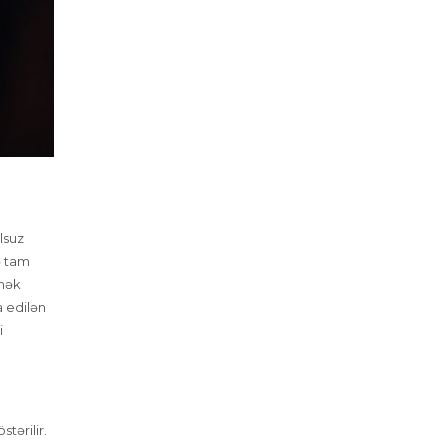
lsuz
ə tam
rmək
a edilən
i
tərilir.