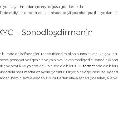
tam yerinə yetirmədən çıxarış sorğusu göndərdikdə.
likdə etdiyiniz depozitlərin cəmindən xeyli çox olduqda (bu, yoxlama 
ə KYC – Sənədləşdirmənin
n burada da istifadəçiləri təəccübləndirə bilən nüanslar var. Ən çox rast
 Sistem şəxsiyyət vəsiqəsinin və ya əlavə ünvan təsdiqedici sənədin (ko
kil çox böyük və ya çox kiçik ölçüdə ola bilər, PDF
formatı
nda ola bilər 
ənəddəki məlumatlar az aydın görünür. Digər bir edge case isə, əgər s
zamanı həmin şəxslə əlaqənizi sübut edən əlavə sənəd (məsələn, ailə vəs