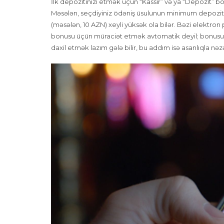
İlk depozitinizi etmək üçün “Kassir” və ya “Depozit” b
Məsələn, seçdiyiniz ödəniş üsulunun minimum depozit
(məsələn, 10 AZN) xeyli yüksək ola bilər. Bəzi elektron
bonusu üçün müraciət etmək avtomatik deyil; bonusu
daxil etmək lazım gələ bilir, bu addım isə asanlıqla nəz