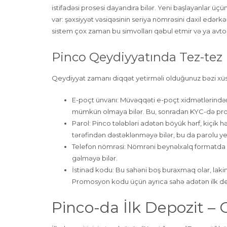
istifadəsi prosesi dayandıra bilər. Yeni başlayanlar üç
var: şəxsiyyət vəsiqəsinin seriya nömrəsini daxil edərkə
sistem çox zaman bu simvolları qəbul etmir və ya avtoma
Pinco Qeydiyyatında Tez-tez 
Qeydiyyat zamanı diqqət yetirməli olduğunuz bəzi xü
E-poçt ünvanı: Müvəqqəti e-poçt xidmətlərindən
mümkün olmaya bilər. Bu, sonradan KYC-də pro
Parol: Pinco tələbləri adətən böyük hərf, kiçik hə
tərəfindən dəstəklənməyə bilər, bu da parolu y
Telefon nömrəsi: Nömrəni beynəlxalq formatda (
gəlməyə bilər.
İstinad kodu: Bu sahəni boş buraxmaq olar, lak
Promosyon kodu üçün ayrıca sahə adətən ilk dep
Pinco-da İlk Depozit –