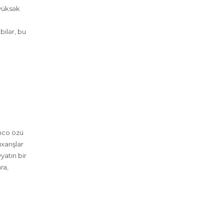
 yüksək
ilər, bu
nco özü
xarışlar
yatın bir
ra,