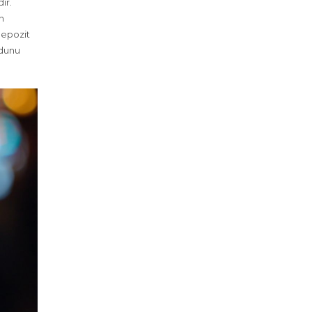
ır.
n
depozit
odunu