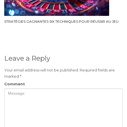
STRATÉGIES GAGNANTES SIX TECHNIQUES POUR RÉUSSIR AU JEU
Leave a Reply
Your email address will not be published.
Required fields are
marked
*
Comment