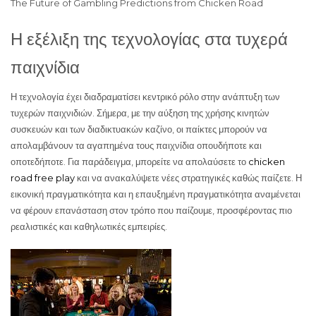
The Future of Gambling Predictions from Chicken Road
Η εξέλιξη της τεχνολογίας στα τυχερά
παιχνίδια
Η τεχνολογία έχει διαδραματίσει κεντρικό ρόλο στην ανάπτυξη των
τυχερών παιχνιδιών. Σήμερα, με την αύξηση της χρήσης κινητών
συσκευών και των διαδικτυακών καζίνο, οι παίκτες μπορούν να
απολαμβάνουν τα αγαπημένα τους παιχνίδια οπουδήποτε και
οποτεδήποτε. Για παράδειγμα, μπορείτε να απολαύσετε το
chicken
road free play
και να ανακαλύψετε νέες στρατηγικές καθώς παίζετε. Η
εικονική πραγματικότητα και η επαυξημένη πραγματικότητα αναμένεται
να φέρουν επανάσταση στον τρόπο που παίζουμε, προσφέροντας πιο
ρεαλιστικές και καθηλωτικές εμπειρίες.