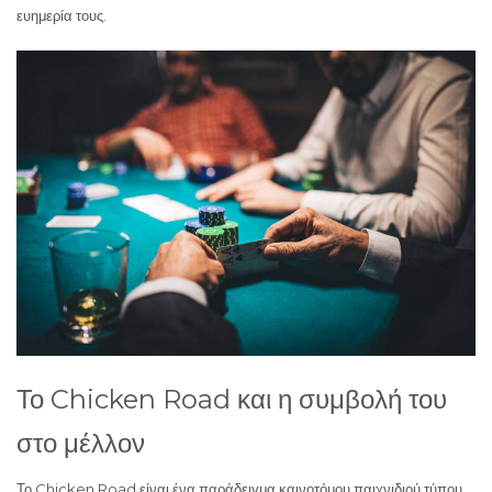
ευημερία τους.
Το Chicken Road και η συμβολή του
στο μέλλον
Το Chicken Road είναι ένα παράδειγμα καινοτόμου παιχνιδιού τύπου