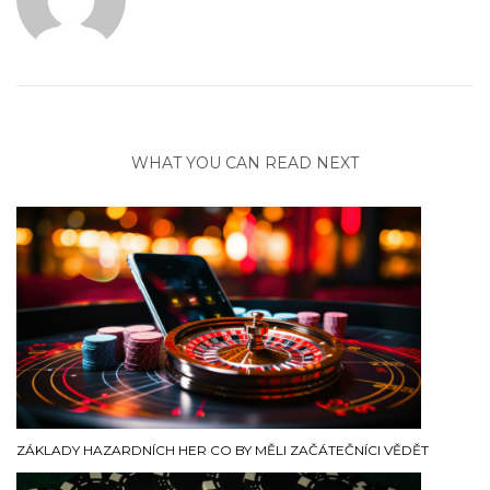
WHAT YOU CAN READ NEXT
ZÁKLADY HAZARDNÍCH HER CO BY MĚLI ZAČÁTEČNÍCI VĚDĚT