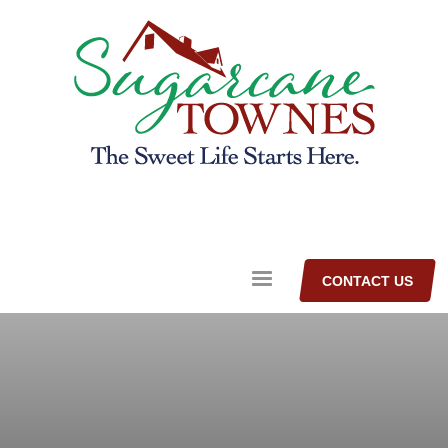
CONTACT US