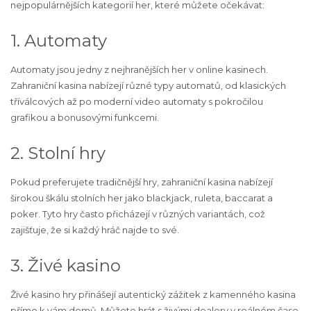
nejpopulárnějších kategorií her, které můžete očekávat:
1. Automaty
Automaty jsou jedny z nejhranějších her v online kasinech.
Zahraniční kasina nabízejí různé typy automatů, od klasických
tříválcových až po moderní video automaty s pokročilou
grafikou a bonusovými funkcemi.
2. Stolní hry
Pokud preferujete tradičnější hry, zahraniční kasina nabízejí
širokou škálu stolních her jako blackjack, ruleta, baccarat a
poker. Tyto hry často přicházejí v různých variantách, což
zajišťuje, že si každý hráč najde to své.
3. Živé kasino
Živé kasino hry přinášejí autentický zážitek z kamenného kasina
přímo k vám domů. Můžete hrát s živými dealery v reálném čase,