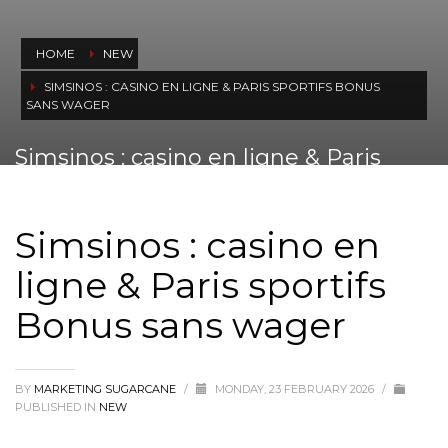
HOME
NEW
SIMSINOS : CASINO EN LIGNE & PARIS SPORTIFS BONUS
SANS WAGER
Simsinos : casino en ligne & Paris
sportifs Bonus sans wager
Simsinos : casino en
ligne & Paris sportifs
Bonus sans wager
BY
MARKETING SUGARCANE
/
MONDAY, 23 FEBRUARY 2026
/
PUBLISHED IN
NEW