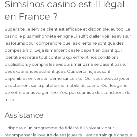
Simsinos casino est-il légal
en France ?
Super site, le service client est efficace et disponible, au top! Le
casino le plus malhonnête en ligne ..il suffit d aller voir les avis sur
les forums pour comprendre que les clients ne sont que des
pompes à fric ..Déjà ils mentent des le départ en disant q… Il
identifie et retire tout contenu qui enfreint nos conditions
d’utilisation, y compris les avis qui
simsinos
ne se basent pas sur
des expériences authentiques. Oui, certains jeux sont
disponibles en version démo sur ce site. Oui, vous pouvez jouer
directement sur la plateforme mobile du casino. Oui, les gains
de votre bonus wager free n’est pas soumis à des conditions de
mise.
Assistance
Il dispose d’un programme de fidélité à 25 niveaux pour
récompenser la loyauté de ses joueurs. Il est certain que chaque