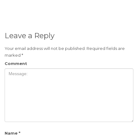
Leave a Reply
Your email address will not be published.
Required fields are
marked
*
Comment
Name
*