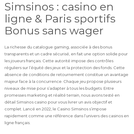
Simsinos : casino en
ligne & Paris sportifs
Bonus sans wager
La richesse du catalogue gaming, associée à des bonus
transparents et un cadre sécurisé, en fait une option solide pour
les joueurs français. Cette autorité impose des contrôles
réguliers sur l’équité des jeux et la protection des fonds. Cette
absence de conditions de retournement constitue un avantage
majeur face à la concurrence. Chaque jeu propose plusieurs
niveaux de mise pour s’adapter à tous les budgets. Entre
promesses marketing et réalité terrain, nous avons testé en
détail Simsinos casino pour vous livrer un avis objectif et
complet. Lancé en 2022, le Casino Simsinos s’impose
rapidement comme une référence dans l’univers des casinos en
ligne français.