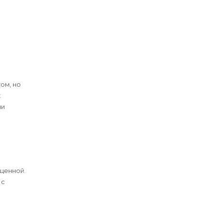
ом, но
к
ми
щенной.
 с