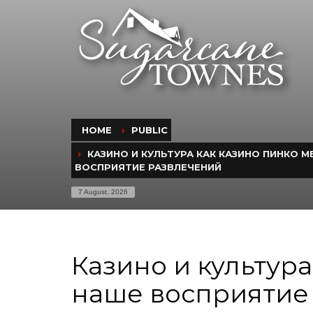
HOME
PUBLIC
КАЗИНО И КУЛЬТУРА КАК КАЗИНО ПИНКО 
ВОСПРИЯТИЕ РАЗВЛЕЧЕНИЙ
7 August, 2026
Казино и культур
наше восприятие