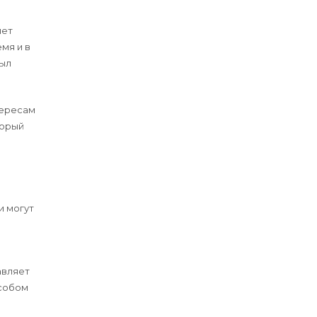
яет
мя и в
был
тересам
торый
и могут
авляет
особом