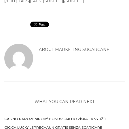
[/TEXT] [TAGS][TAGS] [SUBTITLE][/SUBTITLE]
ABOUT
MARKETING SUGARCANE
WHAT YOU CAN READ NEXT
CASINO NAROZENINOVÝ BONUS: JAK HO ZÍSKAT A VYUŽÍT
GIOCA LUCKY LEPRECHAUN GRATIS SENZA SCARICARE