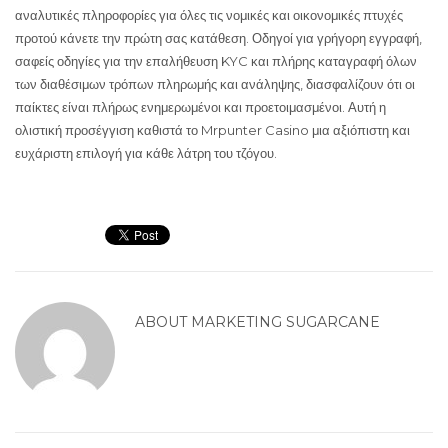
αναλυτικές πληροφορίες για όλες τις νομικές και οικονομικές πτυχές
προτού κάνετε την πρώτη σας κατάθεση. Οδηγοί για γρήγορη εγγραφή,
σαφείς οδηγίες για την επαλήθευση KYC και πλήρης καταγραφή όλων
των διαθέσιμων τρόπων πληρωμής και ανάληψης, διασφαλίζουν ότι οι
παίκτες είναι πλήρως ενημερωμένοι και προετοιμασμένοι. Αυτή η
ολιστική προσέγγιση καθιστά το Mrpunter Casino μια αξιόπιστη και
ευχάριστη επιλογή για κάθε λάτρη του τζόγου.
ABOUT
MARKETING SUGARCANE