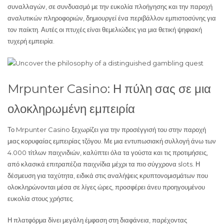
συναλλαγών, σε συνδυασμό με την ευκολία πλοήγησης και την παροχή
αναλυτικών πληροφοριών, δημιουργεί ένα περιβάλλον εμπιστοσύνης για
τον παίκτη. Αυτές οι πτυχές είναι θεμελιώδεις για μια θετική ψηφιακή
τυχερή εμπειρία.
Mrpunter Casino: Η πύλη σας σε μια
ολοκληρωμένη εμπειρία
Το Mrpunter Casino ξεχωρίζει για την προσέγγισή του στην παροχή
μιας κορυφαίας εμπειρίας τζόγου. Με μια εντυπωσιακή συλλογή άνω των
4.000 τίτλων παιχνιδιών, καλύπτει όλα τα γούστα και τις προτιμήσεις,
από κλασικά επιτραπέζια παιχνίδια μέχρι τα πιο σύγχρονα slots. Η
δέσμευση για ταχύτητα, ειδικά στις αναλήψεις κρυπτονομισμάτων που
ολοκληρώνονται μέσα σε λίγες ώρες, προσφέρει άνευ προηγουμένου
ευκολία στους χρήστες.
Η πλατφόρμα δίνει μεγάλη έμφαση στη διαφάνεια, παρέχοντας