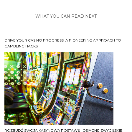
WHAT YOU CAN READ NEXT
DRIVE YOUR CASINO PROGRESS: A PIONEERING APPROACH TO
GAMBLING HACKS
ROZBUDŹ SWOJĄ KASYNOWĄ POSTAWĘ I OSIĄGNIJ ZWYCIĘSKIE