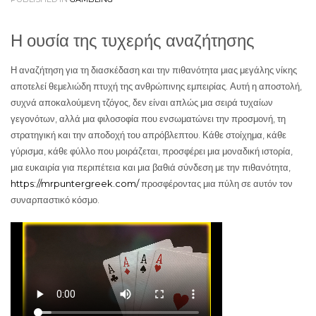
Η ουσία της τυχερής αναζήτησης
Η αναζήτηση για τη διασκέδαση και την πιθανότητα μιας μεγάλης νίκης
αποτελεί θεμελιώδη πτυχή της ανθρώπινης εμπειρίας. Αυτή η αποστολή,
συχνά αποκαλούμενη τζόγος, δεν είναι απλώς μια σειρά τυχαίων
γεγονότων, αλλά μια φιλοσοφία που ενσωματώνει την προσμονή, τη
στρατηγική και την αποδοχή του απρόβλεπτου. Κάθε στοίχημα, κάθε
γύρισμα, κάθε φύλλο που μοιράζεται, προσφέρει μια μοναδική ιστορία,
μια ευκαιρία για περιπέτεια και μια βαθιά σύνδεση με την πιθανότητα,
https://mrpuntergreek.com/
προσφέροντας μια πύλη σε αυτόν τον
συναρπαστικό κόσμο.