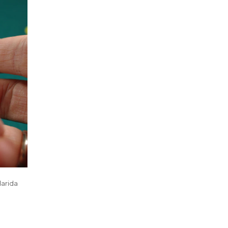
larida