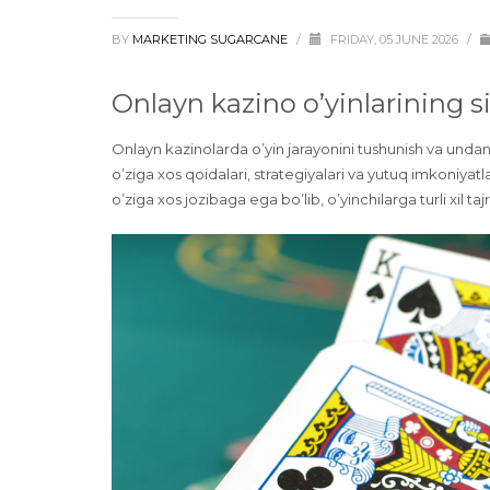
BY
MARKETING SUGARCANE
/
FRIDAY, 05 JUNE 2026
/
Onlayn kazino o’yinlarining si
Onlayn kazinolarda o’yin jarayonini tushunish va undan 
o’ziga xos qoidalari, strategiyalari va yutuq imkoniyatl
o’ziga xos jozibaga ega bo’lib, o’yinchilarga turli xil 