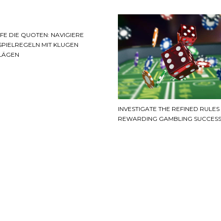
E DIE QUOTEN: NAVIGIERE
PIELREGELN MIT KLUGEN
LÄGEN
INVESTIGATE THE REFINED RULES
REWARDING GAMBLING SUCCES