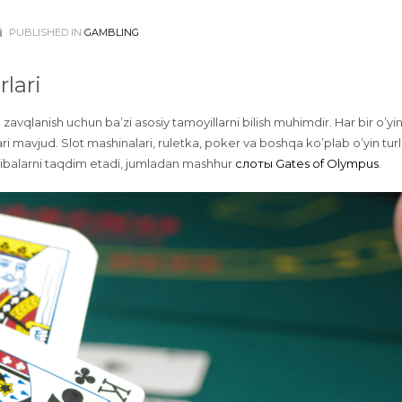
PUBLISHED IN
GAMBLING
rlari
zavqlanish uchun ba’zi asosiy tamoyillarni bilish muhimdir. Har bir o’yi
ari mavjud. Slot mashinalari, ruletka, poker va boshqa ko’plab o’yin turl
tajribalarni taqdim etadi, jumladan mashhur
слоты Gates of Olympus
.