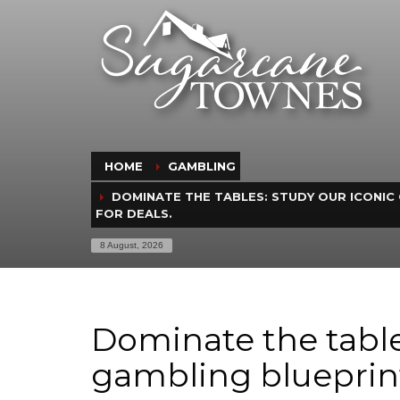
HOME
GAMBLING
DOMINATE THE TABLES: STUDY OUR ICONIC
FOR DEALS.
8 August, 2026
Dominate the table
gambling blueprint