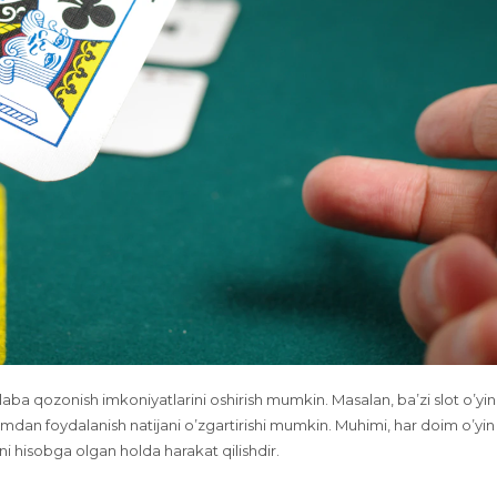
alaba qozonish imkoniyatlarini oshirish mumkin. Masalan, ba’zi slot o’yin
izimdan foydalanish natijani o’zgartirishi mumkin. Muhimi, har doim o’yin
ni hisobga olgan holda harakat qilishdir.