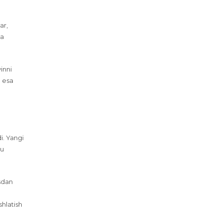
ar,
va
inni
u esa
i. Yangi
bu
sdan
shlatish