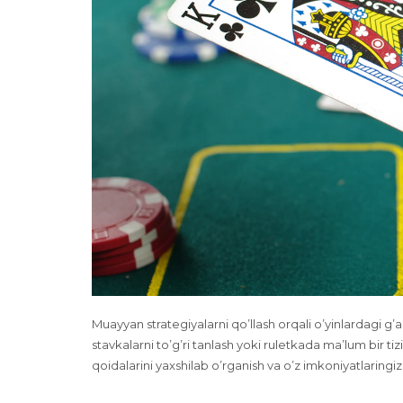
Muayyan strategiyalarni qo’llash orqali o’yinlardagi g’
stavkalarni to’g’ri tanlash yoki ruletkada ma’lum bir t
qoidalarini yaxshilab o’rganish va o’z imkoniyatlaringiz