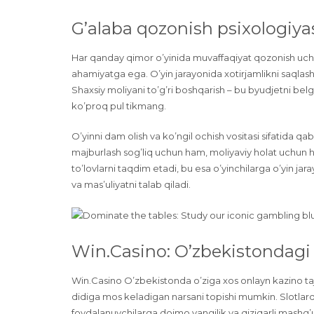
G’alaba qozonish psixologiya
Har qanday qimor o’yinida muvaffaqiyat qozonish uchu
ahamiyatga ega. O’yin jarayonida xotirjamlikni saqlas
Shaxsiy moliyani to’g’ri boshqarish – bu byudjetni bel
ko’proq pul tikmang.
O’yinni dam olish va ko’ngil ochish vositasi sifatida qa
majburlash sog’liq uchun ham, moliyaviy holat uchun h
to’lovlarni taqdim etadi, bu esa o’yinchilarga o’yin ja
va mas’uliyatni talab qiladi.
Win.Casino: O’zbekistondagi 
Win.Casino O’zbekistonda o’ziga xos onlayn kazino tajri
didiga mos keladigan narsani topishi mumkin. Slotlardan
foydalanuvchilarga doimo yangilik va qiziqarli mashg’ulo