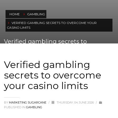
HOME
GAMBLING
VERIFIED GAMBLING SECRETS TO OVERCOME YOUR
CASINO LIMITS
Verified gambling secrets to
overcome your casino limits
Verified gambling
secrets to overcome
your casino limits
BY
MARKETING SUGARCANE
/
THURSDAY, 04 JUNE 2026
/
PUBLISHED IN
GAMBLING