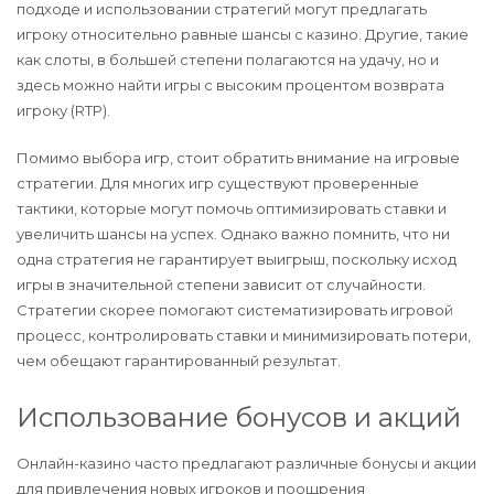
подходе и использовании стратегий могут предлагать
игроку относительно равные шансы с казино. Другие, такие
как слоты, в большей степени полагаются на удачу, но и
здесь можно найти игры с высоким процентом возврата
игроку (RTP).
Помимо выбора игр, стоит обратить внимание на игровые
стратегии. Для многих игр существуют проверенные
тактики, которые могут помочь оптимизировать ставки и
увеличить шансы на успех. Однако важно помнить, что ни
одна стратегия не гарантирует выигрыш, поскольку исход
игры в значительной степени зависит от случайности.
Стратегии скорее помогают систематизировать игровой
процесс, контролировать ставки и минимизировать потери,
чем обещают гарантированный результат.
Использование бонусов и акций
Онлайн-казино часто предлагают различные бонусы и акции
для привлечения новых игроков и поощрения