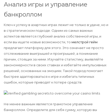
Анализ игры и управление
банкроллом
Ключ к успеху в азартных играх лежит не только в удаче, но и
в стратегическом подходе. Одним из самых важных
аспектов является глубокий анализ собственной игры, и
если вы ищете новые возможности, то
мелстрой гейм
предлагает платформу для этого. Это означает не просто
отслеживание выигрышей и проигрышей, а понимание
причин, стоящих за ними. Изучайте статистику, выявляйте
закономерности в своих ставках и избегайте импульсивных
решений, основанных на эмоциях. Такой подход помогает
быстрее адаптироваться к игре и избегать типичных
ошибок, которые приводят к потере средств.
Не менее важным является грамотное управление
банкроллом. Определите для себя сумму, которую вы