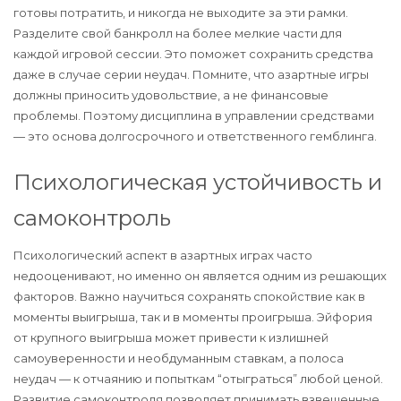
готовы потратить, и никогда не выходите за эти рамки.
Разделите свой банкролл на более мелкие части для
каждой игровой сессии. Это поможет сохранить средства
даже в случае серии неудач. Помните, что азартные игры
должны приносить удовольствие, а не финансовые
проблемы. Поэтому дисциплина в управлении средствами
— это основа долгосрочного и ответственного гемблинга.
Психологическая устойчивость и
самоконтроль
Психологический аспект в азартных играх часто
недооценивают, но именно он является одним из решающих
факторов. Важно научиться сохранять спокойствие как в
моменты выигрыша, так и в моменты проигрыша. Эйфория
от крупного выигрыша может привести к излишней
самоуверенности и необдуманным ставкам, а полоса
неудач — к отчаянию и попыткам “отыграться” любой ценой.
Развитие самоконтроля позволяет принимать взвешенные