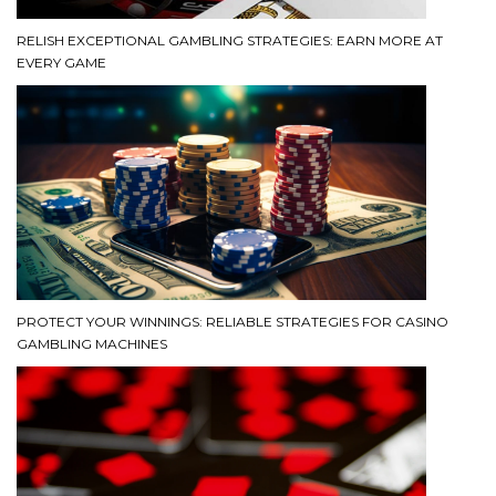
RELISH EXCEPTIONAL GAMBLING STRATEGIES: EARN MORE AT
EVERY GAME
PROTECT YOUR WINNINGS: RELIABLE STRATEGIES FOR CASINO
GAMBLING MACHINES