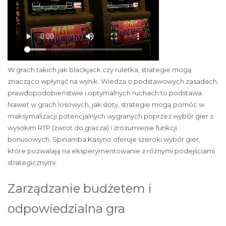
W grach takich jak blackjack czy ruletka, strategie mogą
znacząco wpłynąć na wynik. Wiedza o podstawowych zasadach,
prawdopodobieństwie i optymalnych ruchach to podstawa.
Nawet w grach losowych, jak sloty, strategie mogą pomóc w
maksymalizacji potencjalnych wygranych poprzez wybór gier z
wysokim RTP (zwrot do gracza) i zrozumienie funkcji
bonusowych. Spinamba Kasyno oferuje szeroki wybór gier,
które pozwalają na eksperymentowanie z różnymi podejściami
strategicznymi.
Zarządzanie budżetem i
odpowiedzialna gra