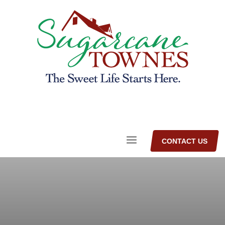
CONTACT US