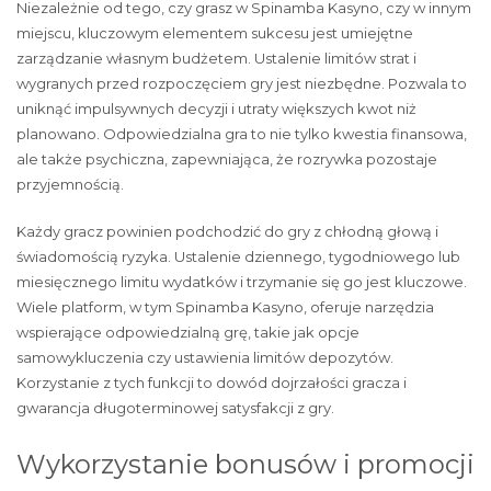
Niezależnie od tego, czy grasz w Spinamba Kasyno, czy w innym
miejscu, kluczowym elementem sukcesu jest umiejętne
zarządzanie własnym budżetem. Ustalenie limitów strat i
wygranych przed rozpoczęciem gry jest niezbędne. Pozwala to
uniknąć impulsywnych decyzji i utraty większych kwot niż
planowano. Odpowiedzialna gra to nie tylko kwestia finansowa,
ale także psychiczna, zapewniająca, że rozrywka pozostaje
przyjemnością.
Każdy gracz powinien podchodzić do gry z chłodną głową i
świadomością ryzyka. Ustalenie dziennego, tygodniowego lub
miesięcznego limitu wydatków i trzymanie się go jest kluczowe.
Wiele platform, w tym Spinamba Kasyno, oferuje narzędzia
wspierające odpowiedzialną grę, takie jak opcje
samowykluczenia czy ustawienia limitów depozytów.
Korzystanie z tych funkcji to dowód dojrzałości gracza i
gwarancja długoterminowej satysfakcji z gry.
Wykorzystanie bonusów i promocji