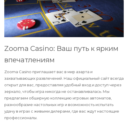
Zooma Casino: Ваш путь к ярким
впечатлениям
Zooma Casino приглашает вас в мир азарта и
захватывающих развлечений. Наш официальный сайт всегда
открыт для вас, предоставляя удобный вход и доступ через
зеркало, чтобы игра никогда не останавливалась. Мы
предлагаем обширную коллекцию игровых автоматов,
разнообразие настольных игр и возможность испытать
удачу в играх с живыми дилерами, где вас ждут настоящие
профессионалы.