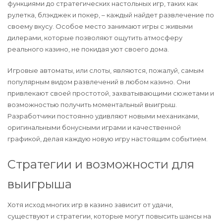
функциями до стратегических настольных игр, таких как
рулетка, блэкджек и покер, – каждый найдет развлечение по
своему вкусу. Особое место занимают игры с живыми
дилерами, которые позволяют ощутить атмосферу
реального казино, не покидая уют своего дома.
Игровые автоматы, или слоты, являются, пожалуй, самым
популярным видом развлечений в любом казино. Они
привлекают своей простотой, захватывающими сюжетами и
возможностью получить моментальный выигрыш.
Разработчики постоянно удивляют новыми механиками,
оригинальными бонусными играми и качественной
графикой, делая каждую новую игру настоящим событием.
Стратегии и возможности для
выигрыша
Хотя исход многих игр в казино зависит от удачи,
существуют и стратегии, которые могут повысить шансы на