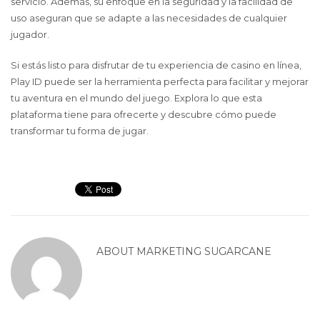
servicio. Además, su enfoque en la seguridad y la facilidad de
uso aseguran que se adapte a las necesidades de cualquier
jugador.
Si estás listo para disfrutar de tu experiencia de casino en línea,
Play ID puede ser la herramienta perfecta para facilitar y mejorar
tu aventura en el mundo del juego. Explora lo que esta
plataforma tiene para ofrecerte y descubre cómo puede
transformar tu forma de jugar.
ABOUT
MARKETING SUGARCANE