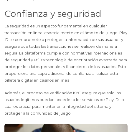
Confianza y seguridad
La seguridad es un aspecto fundamental en cualquier
transacción en línea, especialmente en el ámbito del juego. Play
ID se compromete a proteger la información de sus usuarios y
asegura que todas las transacciones se realicen de manera
segura. La plataforma cumple con normativas internacionales
de seguridad y utiliza tecnología de encriptación avanzada para
proteger los datos personales y financieros de los usuarios. Esto
proporciona una capa adicional de confianza al utilizar esta
billetera digital en casinos en línea.
Además, el proceso de verificación KYC asegura que solo los
usuarios legítimos puedan acceder a los servicios de Play ID, lo
cual es crucial para mantener la integridad del sistema y
proteger a la comunidad de juego.