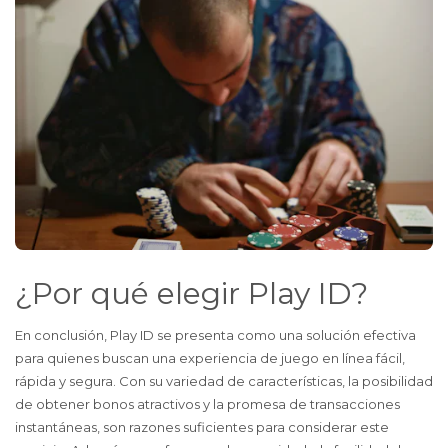
¿Por qué elegir Play ID?
En conclusión, Play ID se presenta como una solución efectiva
para quienes buscan una experiencia de juego en línea fácil,
rápida y segura. Con su variedad de características, la posibilidad
de obtener bonos atractivos y la promesa de transacciones
instantáneas, son razones suficientes para considerar este