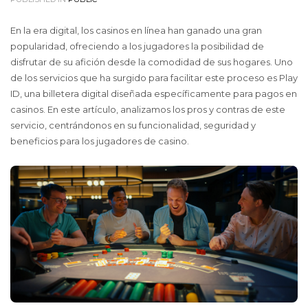
En la era digital, los casinos en línea han ganado una gran
popularidad, ofreciendo a los jugadores la posibilidad de
disfrutar de su afición desde la comodidad de sus hogares. Uno
de los servicios que ha surgido para facilitar este proceso es Play
ID, una billetera digital diseñada específicamente para pagos en
casinos. En este artículo, analizamos los pros y contras de este
servicio, centrándonos en su funcionalidad, seguridad y
beneficios para los jugadores de casino.