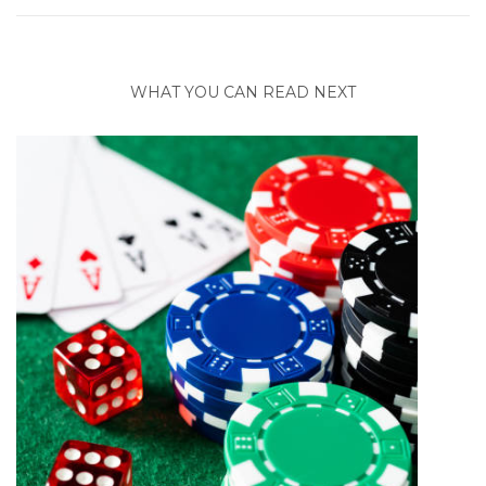
WHAT YOU CAN READ NEXT