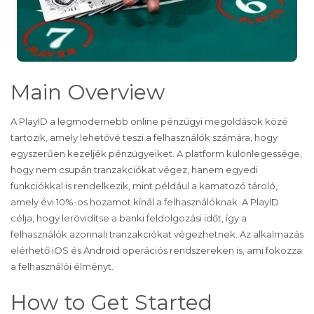
Main Overview
A PlayID a legmodernebb online pénzügyi megoldások közé
tartozik, amely lehetővé teszi a felhasználók számára, hogy
egyszerűen kezeljék pénzügyeiket. A platform különlegessége,
hogy nem csupán tranzakciókat végez, hanem egyedi
funkciókkal is rendelkezik, mint például a kamatozó tároló,
amely évi 10%-os hozamot kínál a felhasználóknak. A PlayID
célja, hogy lerövidítse a banki feldolgozási időt, így a
felhasználók azonnali tranzakciókat végezhetnek. Az alkalmazás
elérhető iOS és Android operációs rendszereken is, ami fokozza
a felhasználói élményt.
How to Get Started