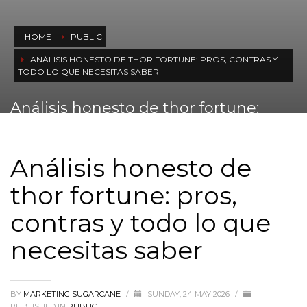
HOME
PUBLIC
ANÁLISIS HONESTO DE THOR FORTUNE: PROS, CONTRAS Y
TODO LO QUE NECESITAS SABER
Análisis honesto de thor fortune:
pros, contras y todo lo que necesitas
saber
Análisis honesto de
thor fortune: pros,
contras y todo lo que
necesitas saber
BY
MARKETING SUGARCANE
/
SUNDAY, 24 MAY 2026
/
PUBLISHED IN
PUBLIC