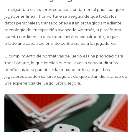
La seguridad es una preocupación fundamental para cualquier
jugador en línea. Thor Fortune se asegura de que todos los
datos personales y transacciones estén protegidos mediante
tecnología de encriptación avanzada. Además, la plataforma
cuenta con licencia para operar internacionalmente, lo que
añade una capa adicional de confianza para los jugadores.
El cumplimiento de normativas de juego es una prioridad para
Thor Fortune, lo que implica que se llevan a cabo auditorías
periódicas para garantizar la equidad en los juegos. Los
jugadores pueden sentirse seguros de que están disfrutando de
una experiencia de juego justa y segura.