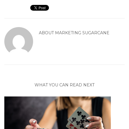
ABOUT
MARKETING SUGARCANE
WHAT YOU CAN READ NEXT