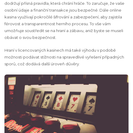
dodržují přísná pravidla, která chrání hráče. To zaručuje, že vaše
osobní údaje a finanční transakce jsou bezpečné. Dále online
kasina využívají pokročilé šifrování a zabezpečení, aby zajistila
férovost a transparentnost herního procesu. To vše vám
umožňuje soustředit se na hraní a zábavu, aniž byste se museli
obávat o svou bezpečnost.
Hraní v licencovaných kasinech má také výhodu v podobě
možnosti podávat stížnosti na spravedlivé vyřešení případných
sporů, což dodává další úroveň důvěry.