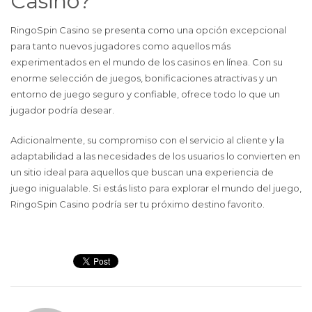
Casino?
RingoSpin Casino se presenta como una opción excepcional
para tanto nuevos jugadores como aquellos más
experimentados en el mundo de los casinos en línea. Con su
enorme selección de juegos, bonificaciones atractivas y un
entorno de juego seguro y confiable, ofrece todo lo que un
jugador podría desear.
Adicionalmente, su compromiso con el servicio al cliente y la
adaptabilidad a las necesidades de los usuarios lo convierten en
un sitio ideal para aquellos que buscan una experiencia de
juego inigualable. Si estás listo para explorar el mundo del juego,
RingoSpin Casino podría ser tu próximo destino favorito.