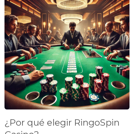
¿Por qué elegir RingoSpin