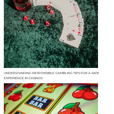
UNDERSTANDING RESPONSIBLE GAMBLING TIPS FOR A SAFE
EXPERIENCE IN CASINOS