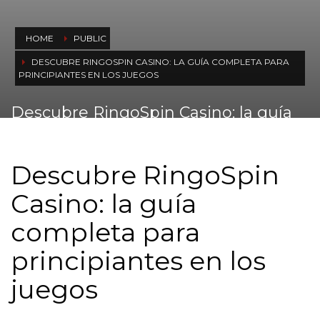
HOME
PUBLIC
DESCUBRE RINGOSPIN CASINO: LA GUÍA COMPLETA PARA
PRINCIPIANTES EN LOS JUEGOS
Descubre RingoSpin Casino: la guía
completa para principiantes en los
juegos
Descubre RingoSpin
Casino: la guía
completa para
principiantes en los
juegos