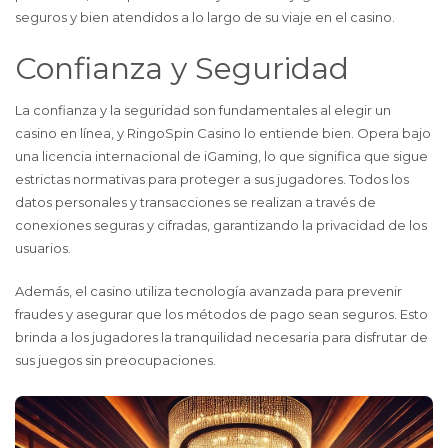
seguros y bien atendidos a lo largo de su viaje en el casino.
Confianza y Seguridad
La confianza y la seguridad son fundamentales al elegir un
casino en línea, y RingoSpin Casino lo entiende bien. Opera bajo
una licencia internacional de iGaming, lo que significa que sigue
estrictas normativas para proteger a sus jugadores. Todos los
datos personales y transacciones se realizan a través de
conexiones seguras y cifradas, garantizando la privacidad de los
usuarios.
Además, el casino utiliza tecnología avanzada para prevenir
fraudes y asegurar que los métodos de pago sean seguros. Esto
brinda a los jugadores la tranquilidad necesaria para disfrutar de
sus juegos sin preocupaciones.