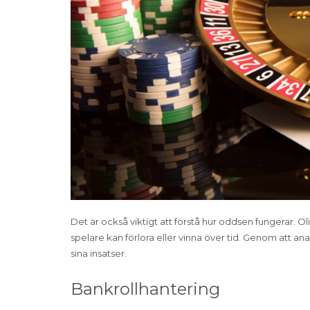
Det är också viktigt att förstå hur oddsen fungerar. O
spelare kan förlora eller vinna över tid. Genom att an
sina insatser.
Bankrollhantering