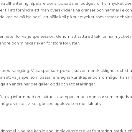
ankrollhantering. Spelare bör alltid sätta en budget för hur mycket pe
älper till att förhindra att man överskrider sina gränser och hamnar i ek
 kan också hjälpa till att hålla koll på hur mycket som satsas och vin
 enheter för varje spelsession. Genom att sätta ett tak för hur mycket
längre och minska risken för stora förluster.
elares framgång. Vissa spel, som poker, kräver mer skicklighet och stra
nom att välja spel som passar ens egna kunskaper och förmågor kan 
iga än andra när det gäller odds och utbetalningar.
t hålla sig informerad om aktuella kampanjer och bonusar som erbjuds 
 högre vinster, vilket gör spelupplevelsen mer lukrativ.
inospel. Spelare kan ibland uppleva stress eller frustrering, särskilt ef