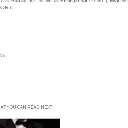
 ansvarsfull spelare. Det finns även många resurser och organisation
roblem.
NE
AT YOU CAN READ NEXT