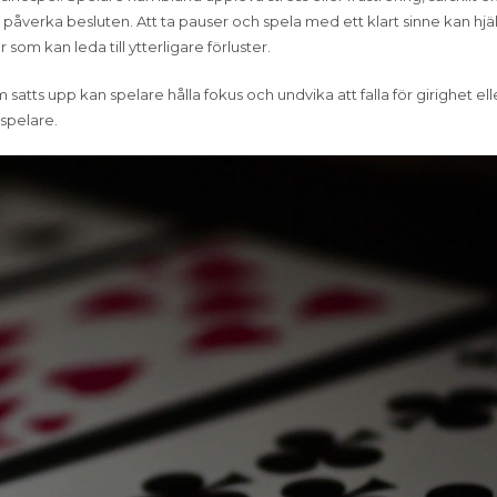
or påverka besluten. Att ta pauser och spela med ett klart sinne kan hjälp
 som kan leda till ytterligare förluster.
satts upp kan spelare hålla fokus och undvika att falla för girighet ell
ospelare.