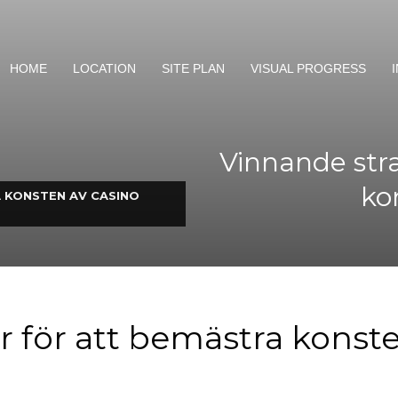
HOME
LOCATION
SITE PLAN
VISUAL PROGRESS
Vinnande stra
ko
 KONSTEN AV CASINO
r för att bemästra konst