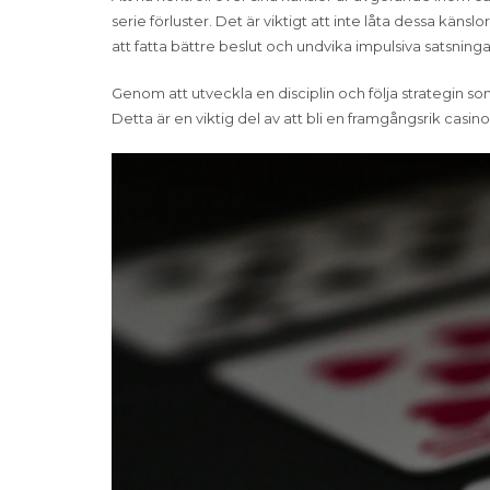
serie förluster. Det är viktigt att inte låta dessa känsl
att fatta bättre beslut och undvika impulsiva satsningar
Genom att utveckla en disciplin och följa strategin som 
Detta är en viktig del av att bli en framgångsrik casin