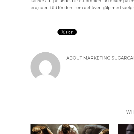
känner att spelandet blir ett problem är tecken på en
erbjuder stöd för dem som behöver hjälp med spelp
ABOUT
MARKETING SUGARCA
WH