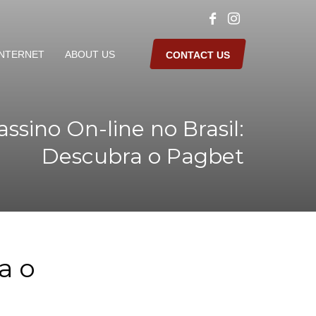
INTERNET
ABOUT US
CONTACT US
ssino On-line no Brasil:
Descubra o Pagbet
a o