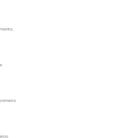
imento,
e
primeiro
eios.