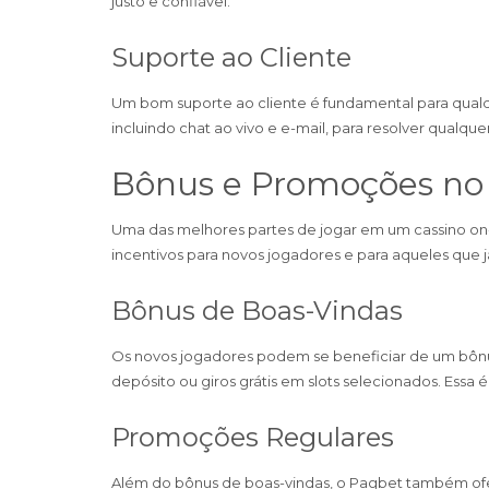
justo e confiável.
Suporte ao Cliente
Um bom suporte ao cliente é fundamental para qual
incluindo chat ao vivo e e-mail, para resolver qualq
Bônus e Promoções no
Uma das melhores partes de jogar em um cassino on
incentivos para novos jogadores e para aqueles que j
Bônus de Boas-Vindas
Os novos jogadores podem se beneficiar de um bônus
depósito ou giros grátis em slots selecionados. Ess
Promoções Regulares
Além do bônus de boas-vindas, o Pagbet também ofe