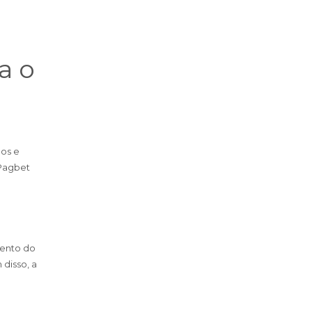
a o
gos e
 Pagbet
l
mento do
 disso, a