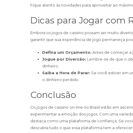
Fique atento às novidades para aproveitar ao máximo
Dicas para Jogar com 
Embora os jogos de cassino possam ser muito diverti
garantir que sua experiência de jogo permaneça posi
Defina um Orçamento:
Antes de começar a j
Jogue por Diversão:
Lembre-se de que o obje
dinheiro.
Saiba a Hora de Parar:
Se você estiver em u
o dinheiro perdido.
Conclusão
Os jogos de cassino on-line no Brasil estão em asce
experimentar a emoção dos jogos. Com uma variedad
destaca como uma plataforma de confiança. Se você 
descubra tudo o que essa plataforma tem a oferecer. 