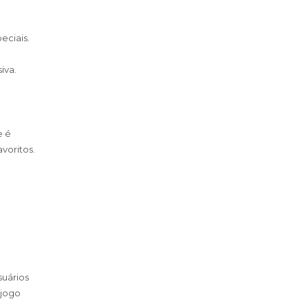
eciais.
iva.
e é
voritos.
suários
 jogo