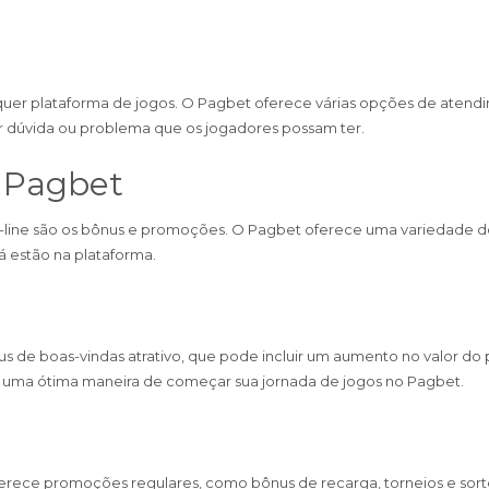
quer plataforma de jogos. O Pagbet oferece várias opções de atend
uer dúvida ou problema que os jogadores possam ter.
 Pagbet
-line são os bônus e promoções. O Pagbet oferece uma variedade d
á estão na plataforma.
 de boas-vindas atrativo, que pode incluir um aumento no valor do 
a é uma ótima maneira de começar sua jornada de jogos no Pagbet.
rece promoções regulares, como bônus de recarga, torneios e sort