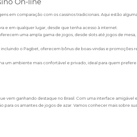
ino On-line
gens em comparação com os cassinos tradicionais. Aqui estão alguma
a e em qualquer lugar, desde que tenha acesso à internet.
 oferecem uma ampla gama de jogos, desde slots até jogos de mesa
e, incluindo o Pagbet, oferecem bônus de boas-vindas e promoções r
a um ambiente mais confortável e privado, ideal para quem prefere
 que vem ganhando destaque no Brasil. Com uma interface amigável 
ão para os amantes de jogos de azar. Vamos conhecer mais sobre su