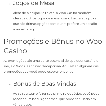
Jogos de Mesa
Além de blackjack e roleta, o Woo Casino também
oferece outros jogos de mesa, como baccarat e poker,
que são ótimas opções para quem prefere um desafio
mais estratégico.
Promoções e Bônus no Woo
Casino
As promoções são uma parte essencial de qualquer cassino on-
line, e o Woo Casino não decepciona. Aqui estão algumas das
promoções que você pode esperar encontrar:
Bônus de Boas-Vindas
Ao se registrar e fazer seu primeiro depósito, você pode
receber um bônus generoso, que pode ser usado em
vários jogos.