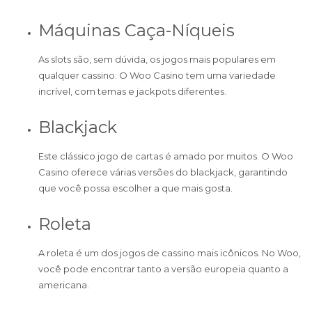
Máquinas Caça-Níqueis
As slots são, sem dúvida, os jogos mais populares em
qualquer cassino. O Woo Casino tem uma variedade
incrível, com temas e jackpots diferentes.
Blackjack
Este clássico jogo de cartas é amado por muitos. O Woo
Casino oferece várias versões do blackjack, garantindo
que você possa escolher a que mais gosta.
Roleta
A roleta é um dos jogos de cassino mais icônicos. No Woo,
você pode encontrar tanto a versão europeia quanto a
americana.