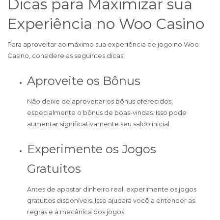
Dicas para Maximizar sua
Experiência no Woo Casino
Para aproveitar ao máximo sua experiência de jogo no Woo
Casino, considere as seguintes dicas:
Aproveite os Bônus
Não deixe de aproveitar os bônus oferecidos,
especialmente o bônus de boas-vindas. Isso pode
aumentar significativamente seu saldo inicial.
Experimente os Jogos
Gratuitos
Antes de apostar dinheiro real, experimente os jogos
gratuitos disponíveis. Isso ajudará você a entender as
regras e a mecânica dos jogos.