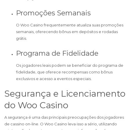
Promoções Semanais
O Woo Casino frequentemente atualiza suas promoções
semanais, oferecendo bônus em depósitos e rodadas
grátis.
Programa de Fidelidade
Os jogadores leais podem se beneficiar do programa de
fidelidade, que oferece recompensas como bônus
exclusivos e acesso a eventos especiais.
Segurança e Licenciamento
do Woo Casino
A segurança é uma das principais preocupações dos jogadores
de cassino on-line. O Woo Casino leva isso a sério, utilizando