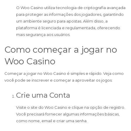
O Woo Casino utiliza tecnologia de criptografia avançada
para proteger as informações dos jogadores, garantindo
um ambiente seguro para apostas. Além disso, a
plataforma é licenciada e regulamentada, oferecendo
mais segurança aos usuários.
Como começar a jogar no
Woo Casino
Começar a jogar no Woo Casino é simples e rápido. Veja como
você pode se inscrever e começar a aproveitar os jogos:
Crie uma Conta
Visite o site do Woo Casino e clique na opção de registro.
Você precisará fornecer algumas informações básicas,
como nome, email e criar uma senha.