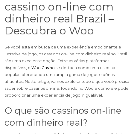
cassino on-line com
dinheiro real Brazil –
Descubra o Woo
Se você está em busca de uma experiência emocionante e
lucrativa de jogo, os cassinos on-line com dinheiro real no Brasil
são uma excelente opção. Entre as várias plataformas
disponíveis, o
Woo Casino
se destaca como uma escolha
popular, oferecendo uma ampla gama de jogos e bônus
atraentes. Neste artigo, vamos explorar tudo o que você precisa
saber sobre cassinos on-line, focando no Woo e como ele pode
proporcionar uma experiência de jogo inigualável.
O que são cassinos on-line
com dinheiro real?