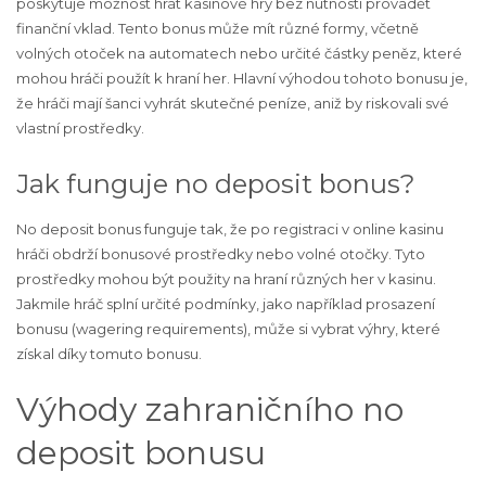
poskytuje možnost hrát kasinové hry bez nutnosti provádět
finanční vklad. Tento bonus může mít různé formy, včetně
volných otoček na automatech nebo určité částky peněz, které
mohou hráči použít k hraní her. Hlavní výhodou tohoto bonusu je,
že hráči mají šanci vyhrát skutečné peníze, aniž by riskovali své
vlastní prostředky.
Jak funguje no deposit bonus?
No deposit bonus funguje tak, že po registraci v online kasinu
hráči obdrží bonusové prostředky nebo volné otočky. Tyto
prostředky mohou být použity na hraní různých her v kasinu.
Jakmile hráč splní určité podmínky, jako například prosazení
bonusu (wagering requirements), může si vybrat výhry, které
získal díky tomuto bonusu.
Výhody zahraničního no
deposit bonusu