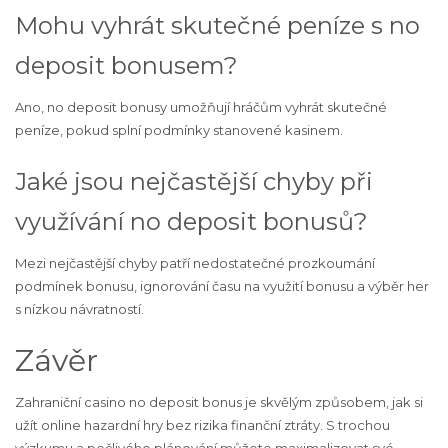
Mohu vyhrát skutečné peníze s no
deposit bonusem?
Ano, no deposit bonusy umožňují hráčům vyhrát skutečné
peníze, pokud splní podmínky stanovené kasinem.
Jaké jsou nejčastější chyby při
využívání no deposit bonusů?
Mezi nejčastější chyby patří nedostatečné prozkoumání
podmínek bonusu, ignorování času na využití bonusu a výběr her
s nízkou návratností.
Závěr
Zahraniční casino no deposit bonus je skvělým způsobem, jak si
užít online hazardní hry bez rizika finanční ztráty. S trochou
výzkumu a pečlivého plánování můžete maximalizovat své