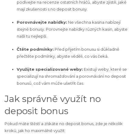
podívejte na recenze ostatních hráčů, abyste zjistili, jaké
mají zkušenosti s no deposit bonusy.
Porovnávejte nabídky:
Ne všechna kasina nabízejí
stejné bonusy. Porovnejte nabídky různých kasin, abyste
našli tu nejlepší.
Čtěte podmínky:
Před přijetím bonusu si důkladně
přečtěte podmínky, abyste věděli, co vás čeká.
Využijte specializované weby:
Existují weby, které se
specializují na shromažďování a porovnávání no deposit
bonusů, což vám může ušetřit čas.
Jak správně využít no
deposit bonus
Pokud máte štěstí a získáte no deposit bonus, zde je několik
kroků, jak ho maximálně využít: