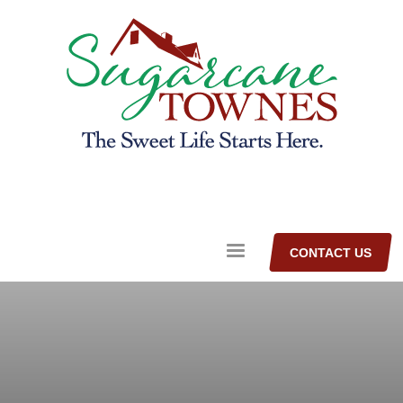
CONTACT US