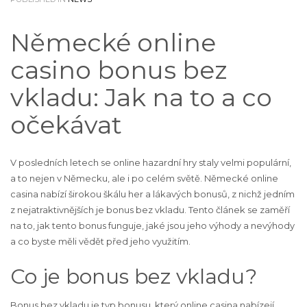
Německé online
casino bonus bez
vkladu: Jak na to a co
očekávat
V posledních letech se online hazardní hry staly velmi populární,
a to nejen v Německu, ale i po celém světě. Německé online
casina nabízí širokou škálu her a lákavých bonusů, z nichž jedním
z nejatraktivnějších je bonus bez vkladu. Tento článek se zaměří
na to, jak tento bonus funguje, jaké jsou jeho výhody a nevýhody
a co byste měli vědět před jeho využitím.
Co je bonus bez vkladu?
Bonus bez vkladu je typ bonusu, který online casina nabízejí