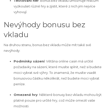
Testování her
: Bonus bez vkladu umožňuje hráčům
vyzkoušet různé hry a zjistit, které z nich jim nejvíce
vyhovují.
Nevýhody bonusu bez
vkladu
Na druhou stranu, bonus bez vkladu může mít také své
nevýhody:
Podmínky sázení
: Většina online casin má určité
požadavky na sázení, které musíte splnit, než si budete
moci vybrat své výhry. To znamená, že musíte vsadit
bonusovou částku několikrát, než budete moci vybrat
peníze.
Omezené hry
: Některé bonusy bez vkladu mohou být
platné pouze pro určité hry, což může omezit vaše
možnosti.